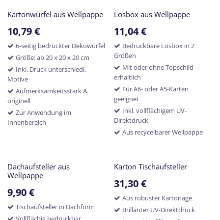
Kartonwürfel aus Wellpappe
Losbox aus Wellpappe
10,79
€
11,04
€
6-seitig bedruckter Dekowürfel
Bedruckbare Losbox in 2
Größen
Größe: ab 20 x 20 x 20 cm
Mit oder ohne Topschild
Inkl. Druck unterschiedl.
erhältlich
Motive
Für A6- oder A5-Karten
Aufmerksamkeitsstark &
geeignet
originell
Inkl. vollflächigem UV-
Zur Anwendung im
Direktdruck
Innenbereich
Aus recycelbarer Wellpappe
Dachaufsteller aus
Karton Tischaufsteller
Wellpappe
31,30
€
9,90
€
Aus robuster Kartonage
Tischaufsteller in Dachform
Brillanter UV-Direktdruck
Vollflächig bedruckbar