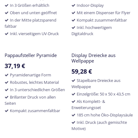
In 3 Größen erhältlich
Indoor-Display
Oben und unten geöffnet
Mit einem Dispenser für Flyer
In der Mitte platzsparend
Kompakt zusammenfaltbar
faltbar
Inkl. hochwertigem
Inkl. vierseitigem UV-Druck
Digitaldruck
Pappaufsteller Pyramide
Display Dreiecke aus
Wellpappe
37,19
€
59,28
€
Pyramidenartige Form
Stapelbare Dreiecke aus
Robustes, leichtes Material
Wellpappe
In 3 unterschiedlichen Größen
Einzelgröße: 50 x 50 x 43,5 cm
Brillanter Druck von allen
Als Komplett- &
Seiten
Erweiterungsset
Kompakt zusammenfaltbar
185 cm hohe Öko-Displaysäule
Inkl. Druck (auch gemischte
Motive)