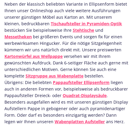
Neben der klassisch beliebten Variante in Ellipsenform bietet
Ihnen unser Onlineshop auch viele weitere Ausführungen
unserer günstigen Möbel aus Karton an. Mit unserem
kleinen, bedruckbaren
Tischaufsteller in Pyramiden-Optik
bestücken Sie beispielsweise Ihre
Stehtische
und
Messetheken
bei größeren Events und sorgen fix für einen
werbewirksamen Hingucker. Für die nötige Sitzgelegenheit
kümmern wir uns natürlich direkt mit. Unsere preiswerten
Kartonwürfel aus Wellpappe
versehen wir mit Ihrem
gewünschten Aufdruck. Dank 6-seitiger Fläche auch gerne mit
unterschiedlichen Motiven. Gerne können Sie auch eine
komplette
Sitzgruppe aus Wabenplatte
bestellen.
Übrigens: Die beliebten
Pappaufsteller Ellipsenform
liegen
auch in anderen Formen vor, beispielsweise als bedruckbarer
Pappaufsteller Dreieck- oder
Quadrat-Displaysäule
.
Besonders ausgefallen wird es mit unseren günstigen Display
Aufstellern Pappe in gebogener oder auch pyramidenartiger
Form.
Oder darf es besonders einzigartig werden? Dann
legen wir Ihnen unseren
Wabenplatten Aufsteller
ans Herz.