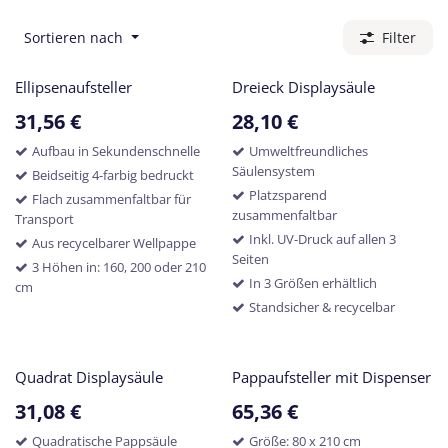
Sortieren nach
Filter
Ellipsenaufsteller
Dreieck Displaysäule
31,56
€
28,10
€
Aufbau in Sekundenschnelle
Umweltfreundliches
Säulensystem
Beidseitig 4-farbig bedruckt
Platzsparend
Flach zusammenfaltbar für
zusammenfaltbar
Transport
Inkl. UV-Druck auf allen 3
Aus recycelbarer Wellpappe
Seiten
3 Höhen in: 160, 200 oder 210
In 3 Größen erhältlich
cm
Standsicher & recycelbar
Quadrat Displaysäule
Pappaufsteller mit Dispenser
31,08
€
65,36
€
Quadratische Pappsäule
Größe: 80 x 210 cm