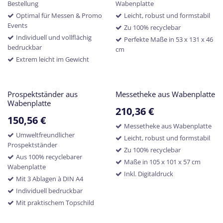
Bestellung
Wabenplatte
Optimal für Messen & Promo
Leicht, robust und formstabil
Events
Zu 100% recyclebar
Individuell und vollflächig
Perfekte Maße in 53 x 131 x 46
bedruckbar
cm
Extrem leicht im Gewicht
Prospektständer aus
Messetheke aus Wabenplatte
Wabenplatte
210,36
€
150,56
€
Messetheke aus Wabenplatte
Umweltfreundlicher
Leicht, robust und formstabil
Prospektständer
Zu 100% recyclebar
Aus 100% recyclebarer
Maße in 105 x 101 x 57 cm
Wabenplatte
Inkl. Digitaldruck
Mit 3 Ablagen à DIN A4
Individuell bedruckbar
Mit praktischem Topschild