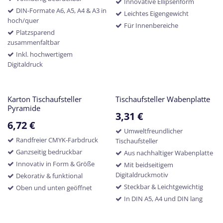
Innovative Ellipsenform
DIN-Formate A6, A5, A4 & A3 in
Leichtes Eigengewicht
hoch/quer
Für Innenbereiche
Platzsparend
zusammenfaltbar
Inkl. hochwertigem
Digitaldruck
Karton Tischaufsteller
Tischaufsteller Wabenplatte
Pyramide
3,31
€
6,72
€
Umweltfreundlicher
Randfreier CMYK-Farbdruck
Tischaufsteller
Ganzseitig bedruckbar
Aus nachhaltiger Wabenplatte
Innovativ in Form & Größe
Mit beidseitigem
Digitaldruckmotiv
Dekorativ & funktional
Steckbar & Leichtgewichtig
Oben und unten geöffnet
In DIN A5, A4 und DIN lang