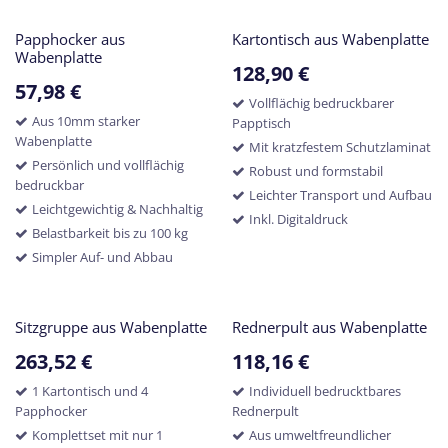
Papphocker aus
Kartontisch aus Wabenplatte
Wabenplatte
128,90
€
57,98
€
Vollflächig bedruckbarer
Aus 10mm starker
Papptisch
Wabenplatte
Mit kratzfestem Schutzlaminat
Persönlich und vollflächig
Robust und formstabil
bedruckbar
Leichter Transport und Aufbau
Leichtgewichtig & Nachhaltig
Inkl. Digitaldruck
Belastbarkeit bis zu 100 kg
Simpler Auf- und Abbau
Sitzgruppe aus Wabenplatte
Rednerpult aus Wabenplatte
263,52
€
118,16
€
1 Kartontisch und 4
Individuell bedrucktbares
Papphocker
Rednerpult
Komplettset mit nur 1
Aus umweltfreundlicher