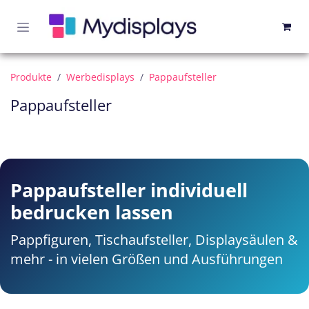
Zum Inhalt springen
Produkte
Werbedisplays
Pappaufsteller
Pappaufsteller
Pappaufsteller individuell
bedrucken lassen
Pappfiguren, Tischaufsteller, Displaysäulen &
mehr - in vielen Größen und Ausführungen