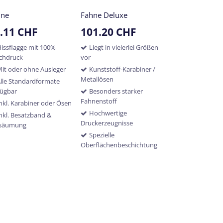
hne
Fahne Deluxe
.11
CHF
101.20
CHF
issflagge mit 100%
Liegt in vielerlei Größen
chdruck
vor
it oder ohne Ausleger
Kunststoff-Karabiner /
Metallösen
lle Standardformate
fügbar
Besonders starker
Fahnenstoff
nkl. Karabiner oder Ösen
Hochwertige
nkl. Besatzband &
Druckerzeugnisse
säumung
Spezielle
Oberflächenbeschichtung