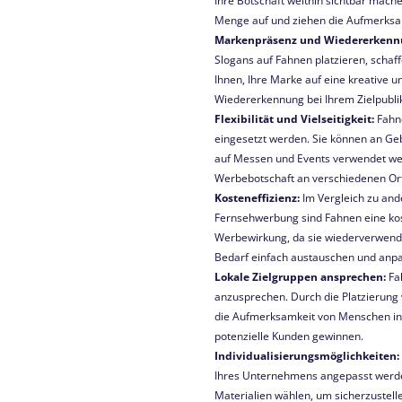
Ihre Botschaft weithin sichtbar mache
Menge auf und ziehen die Aufmerksam
Markenpräsenz und Wiedererkenn
Slogans auf Fahnen platzieren, schaf
Ihnen, Ihre Marke auf eine kreative u
Wiedererkennung bei Ihrem Zielpubli
Flexibilität und Vielseitigkeit:
Fahne
eingesetzt werden. Sie können an Ge
auf Messen und Events verwendet werd
Werbebotschaft an verschiedenen Or
Kosteneffizienz:
Im Vergleich zu and
Fernsehwerbung sind Fahnen eine kost
Werbewirkung, da sie wiederverwendb
Bedarf einfach austauschen und anp
Lokale Zielgruppen ansprechen:
Fa
anzusprechen. Durch die Platzierung
die Aufmerksamkeit von Menschen in
potenzielle Kunden gewinnen.
Individualisierungsmöglichkeiten:
Ihres Unternehmens angepasst werde
Materialien wählen, um sicherzustell