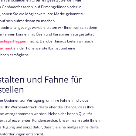
an verschiedenen Orten eingesetzt werden, wie
an Gebäudefassaden, auf Firmengeländen oder in
n
haben Sie die Möglichkeit, Ihre Marke gekonnt zu
n auf sich aufmerksam zu machen.
 optimal angezeigt werden, bieten wir Ihnen verschiedene
e Fahnen können mit Ösen und Karabinern ausgestattet
Auslegerflaggen
macht. Darüber hinaus bieten wir auch
enmast
an, der höhenverstellbar ist und eine
ahnen ermöglicht.
stalten und Fahne für
tellen
he Optionen zur Verfügung, um Ihre Fahnen individuell
er Ihr Werbeaufdruck, desto eher die Chance, dass Ihre
ruppe wahrgenommen werden. Neben der hohen Qualität
ert auf exzellenten Kundenservice. Unser Team steht Ihnen
erfügung und sorgt dafür, dass Sie eine maßgeschneiderte
 Anforderungen entspricht.