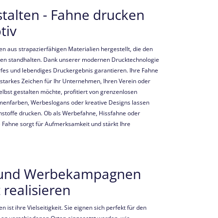
stalten - Fahne drucken
tiv
n aus strapazierfähigen Materialien hergestellt, die den
gen standhalten. Dank unserer modernen Drucktechnologie
fes und lebendiges Druckergebnis garantieren. Ihre Fahne
n starkes Zeichen für Ihr Unternehmen, Ihren Verein oder
lbst gestalten möchte, profitiert von grenzenlosen
rmenfarben, Werbeslogans oder kreative Designs lassen
nstoffe drucken. Ob als Werbefahne, Hissfahne oder
te Fahne sorgt für Aufmerksamkeit und stärkt Ihre
 und Werbekampagnen
 realisieren
 ist ihre Vielseitigkeit. Sie eignen sich perfekt für den