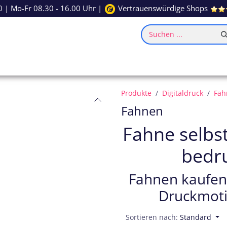
0
| Mo-Fr 08.30 - 16.00 Uhr |
Vertrauenswürdige Shops
Suchen ...
ce
Inspiration
Produkte
Digitaldruck
Fah
Fahnen
Fahne selbs
bedr
Fahnen kaufen 
Druckmoti
Sortieren nach:
Standard