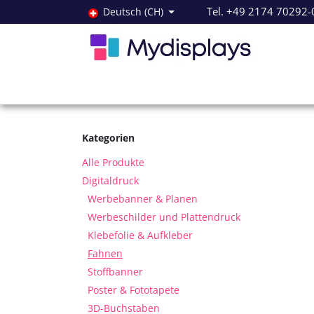
Zum Inhalt springen
Tel. +49 2174 70292-
Deutsch (CH)
Alle Produkte
Neuheiten
Angebote
Servi
Kategorien
Alle Produkte
Digitaldruck
Werbebanner & Planen
Werbeschilder und Plattendruck
Klebefolie & Aufkleber
Fahnen
Stoffbanner
Poster & Fototapete
3D-Buchstaben