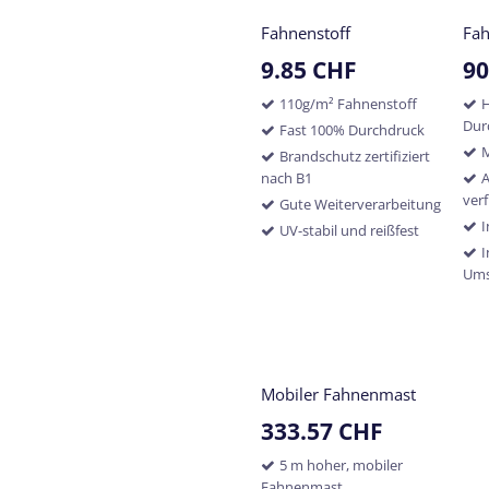
Fahnenstoff
Fa
9.85
CHF
90
110g/m² Fahnenstoff
H
Dur
Fast 100% Durchdruck
M
Brandschutz zertifiziert
nach B1
A
ver
Gute Weiterverarbeitung
I
UV-stabil und reißfest
I
Um
Mobiler Fahnenmast
333.57
CHF
5 m hoher, mobiler
Fahnenmast