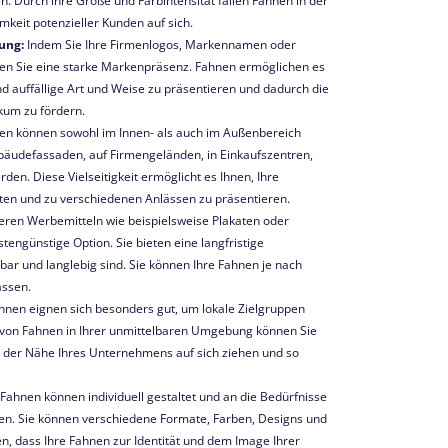
n. Durch ihre Größe und Farbintensität fallen Fahnen in der
keit potenzieller Kunden auf sich.
ung:
Indem Sie Ihre Firmenlogos, Markennamen oder
fen Sie eine starke Markenpräsenz. Fahnen ermöglichen es
nd auffällige Art und Weise zu präsentieren und dadurch die
kum zu fördern.
n können sowohl im Innen- als auch im Außenbereich
bäudefassaden, auf Firmengeländen, in Einkaufszentren,
en. Diese Vielseitigkeit ermöglicht es Ihnen, Ihre
ten und zu verschiedenen Anlässen zu präsentieren.
eren Werbemitteln wie beispielsweise Plakaten oder
engünstige Option. Sie bieten eine langfristige
ar und langlebig sind. Sie können Ihre Fahnen je nach
assen.
hnen eignen sich besonders gut, um lokale Zielgruppen
 von Fahnen in Ihrer unmittelbaren Umgebung können Sie
 der Nähe Ihres Unternehmens auf sich ziehen und so
Fahnen können individuell gestaltet und an die Bedürfnisse
n. Sie können verschiedene Formate, Farben, Designs und
en, dass Ihre Fahnen zur Identität und dem Image Ihrer