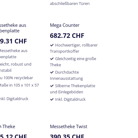
abschließbaren Türen
setheke aus
Mega Counter
benplatte
682.72
CHF
9.31
CHF
Hochwertiger, rollbarer
Messetheke aus
Transportkoffer
enplatte
Gleichzeitig eine große
eicht, robust und
Theke
mstabil
Durchdachte
u 100% recyclebar
Innenausstattung
aße in 105 x 101 x 57
Silberne Thekenplatte
und Einlegeböden
nkl. Digitaldruck
Inkl. Digitaldruck
D-Theke
Messetheke Twist
5.12
CHF
390.35
CHF