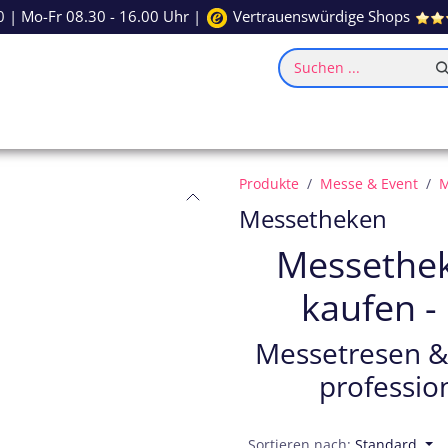
0
| Mo-Fr 08.30 - 16.00 Uhr |
Vertrauenswürdige Shops
Suchen ...
ce
Inspiration
Produkte
Messe & Event
M
Messetheken
Messethek
kaufen -
Messetresen &
professio
Sortieren nach:
Standard