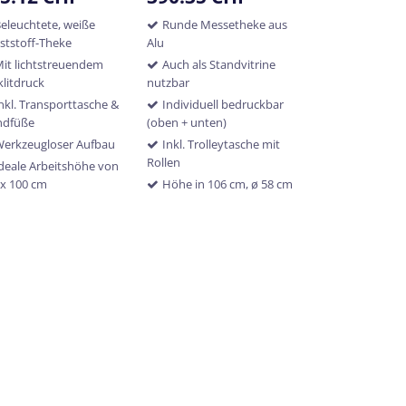
eleuchtete, weiße
Runde Messetheke aus
ststoff-Theke
Alu
it lichtstreuendem
Auch als Standvitrine
klitdruck
nutzbar
nkl. Transporttasche &
Individuell bedruckbar
ndfüße
(oben + unten)
Werkzeugloser Aufbau
Inkl. Trolleytasche mit
Rollen
deale Arbeitshöhe von
 x 100 cm
Höhe in 106 cm, ø 58 cm