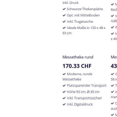
inkl. Druck
M
Schwarze Thekenplatte
Bac
Opt. mit Mittelboden
I
rol
Inkl. Tragetasche
Ideale Maße in 120 x 48 x
93 cm
I
x 4
Messetheke rund
Me
170.33
CHF
43
Moderne, runde
G
Messetheke
58 
Platzsparender Transport
T
Höhe 93 cm, Ø 45 cm
I
Har
Inkl. Transporttaschen
Inkl. Digitaldruck
aus
M