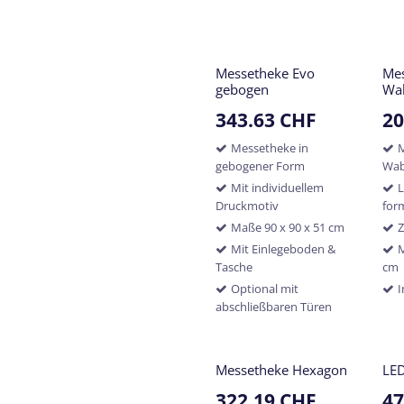
Messetheke Evo
Mes
gebogen
Wa
343.63
CHF
20
Messetheke in
gebogener Form
Wab
Mit individuellem
L
Druckmotiv
for
Maße 90 x 90 x 51 cm
Z
Mit Einlegeboden &
M
Tasche
cm
Optional mit
I
abschließbaren Türen
Messetheke Hexagon
LE
322.19
CHF
47