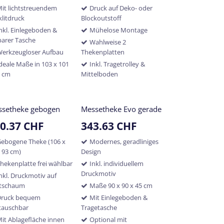
it lichtstreuendem
Druck auf Deko- oder
klitdruck
Blockoutstoff
nkl. Einlegeboden &
Mühelose Montage
lbarer Tasche
Wahlweise 2
Werkzeugloser Aufbau
Thekenplatten
deale Maße in 103 x 101
Inkl. Tragetrolley &
0 cm
Mittelboden
ssetheke gebogen
Messetheke Evo gerade
0.37
CHF
343.63
CHF
ebogene Theke (106 x
Modernes, geradliniges
x 93 cm)
Design
hekenplatte frei wählbar
Inkl. individuellem
Druckmotiv
nkl. Druckmotiv auf
tschaum
Maße 90 x 90 x 45 cm
Druck bequem
Mit Einlegeboden &
tauschbar
Tragetasche
it Ablagefläche innen
Optional mit