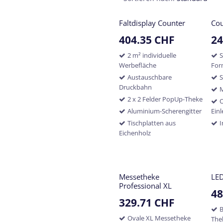
Faltdisplay Counter
Cou
404.35
CHF
24
2 m² individuelle
S
Werbefläche
Fo
Austauschbare
S
Druckbahn
M
2 x 2 Felder PopUp-Theke
O
Aluminium-Scherengitter
Ein
Tischplatten aus
I
Eichenholz
Messetheke
LED
Professional XL
48
329.71
CHF
B
Ovale XL Messetheke
The