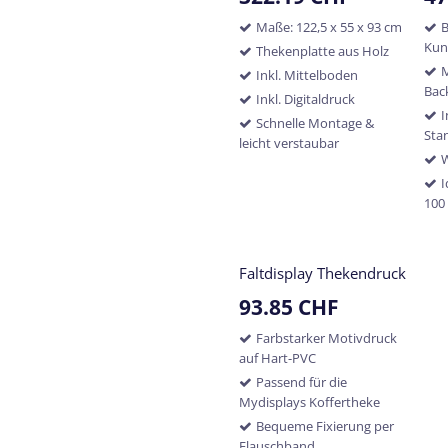
Maße: 122,5 x 55 x 93 cm
B
Kun
Thekenplatte aus Holz
M
Inkl. Mittelboden
Bac
Inkl. Digitaldruck
I
Schnelle Montage &
Sta
leicht verstaubar
I
100
Faltdisplay Thekendruck
93.85
CHF
Farbstarker Motivdruck
auf Hart-PVC
Passend für die
Mydisplays Koffertheke
Bequeme Fixierung per
Flauschband