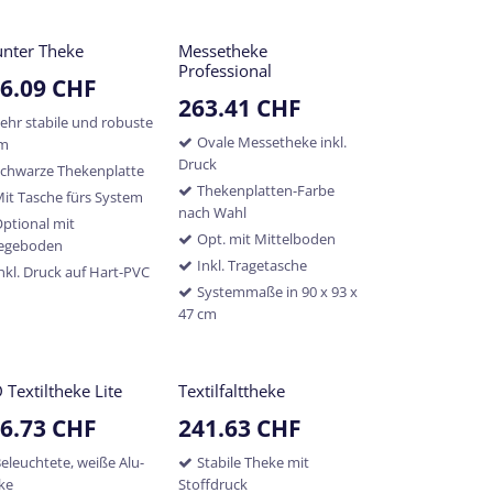
nter Theke
Messetheke
Professional
6.09
CHF
263.41
CHF
ehr stabile und robuste
Ovale Messetheke inkl.
rm
Druck
chwarze Thekenplatte
Thekenplatten-Farbe
it Tasche fürs System
nach Wahl
ptional mit
Opt. mit Mittelboden
legeboden
Inkl. Tragetasche
nkl. Druck auf Hart-PVC
Systemmaße in 90 x 93 x
47 cm
 Textiltheke Lite
Textilfalttheke
6.73
CHF
241.63
CHF
eleuchtete, weiße Alu-
Stabile Theke mit
ke
Stoffdruck