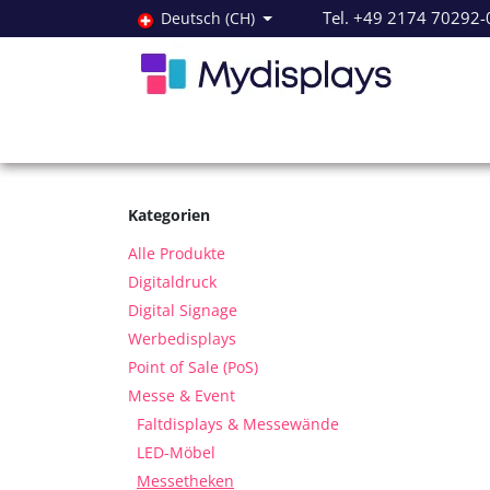
Zum Inhalt springen
Tel. +49 2174 70292-
Deutsch (CH)
Alle Produkte
Neuheiten
Angebote
Servi
Kategorien
Alle Produkte
Digitaldruck
Digital Signage
Werbedisplays
Point of Sale (PoS)
Messe & Event
Faltdisplays & Messewände
LED-Möbel
Messetheken