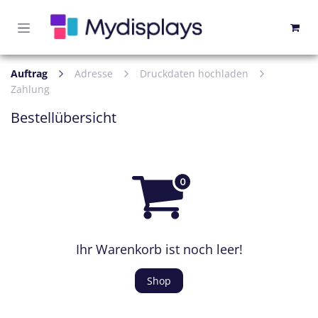
Zum Inhalt springen
Auftrag
Adresse
Druckdaten hochladen
Zahlung
Bestellübersicht
Ihr Warenkorb ist noch leer!
Shop