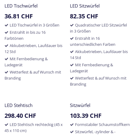
LED Tischwürfel
LED Sitzwürfel
36.81
CHF
82.35
CHF
LED Tischwürfel in 3 Größen
Quadratischer LED Sitzwürfel
in 3 Größen
Erstrahlt in bis zu 16
Farbtönen
Erstrahlt in 16
unterschiedlichen Farben
Akkubetrieben, Laufdauer bis
12 Std
Akkubetrieben, Laufdauer bis
14 Std
Mit Fernbedienung &
Ladegerät
Mit Fernbedienung &
Ladegerät
Wetterfest & auf Wunsch mit
Branding
Wetterfest & auf Wunsch mit
Branding
LED Stehtisch
Sitzwürfel
298.40
CHF
103.39
CHF
LED Stehtisch rechteckig (45 x
Formstabiler Schaumstoffkern
45 x 110 cm)
Sitzwürfel, -zylinder & -