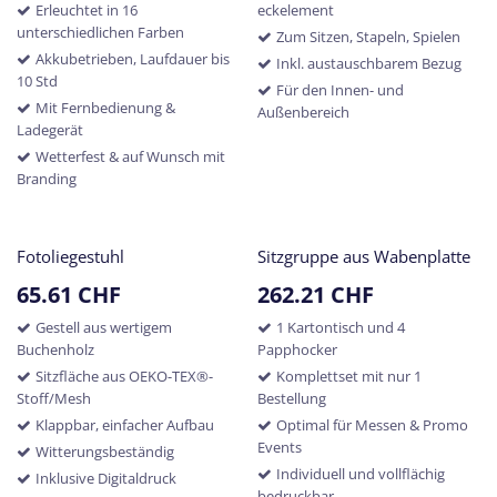
Erleuchtet in 16
eckelement
unterschiedlichen Farben
Zum Sitzen, Stapeln, Spielen
Akkubetrieben, Laufdauer bis
Inkl. austauschbarem Bezug
10 Std
Für den Innen- und
Mit Fernbedienung &
Außenbereich
Ladegerät
Wetterfest & auf Wunsch mit
Branding
Fotoliegestuhl
Sitzgruppe aus Wabenplatte
65.61
CHF
262.21
CHF
Gestell aus wertigem
1 Kartontisch und 4
Buchenholz
Papphocker
Sitzfläche aus OEKO-TEX®-
Komplettset mit nur 1
Stoff/Mesh
Bestellung
Klappbar, einfacher Aufbau
Optimal für Messen & Promo
Events
Witterungsbeständig
Individuell und vollflächig
Inklusive Digitaldruck
bedruckbar