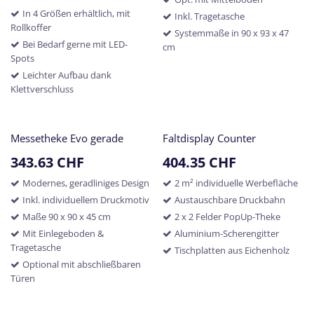
In 4 Größen erhältlich, mit
Inkl. Tragetasche
Rollkoffer
Systemmaße in 90 x 93 x 47
Bei Bedarf gerne mit LED-
cm
Spots
Leichter Aufbau dank
Klettverschluss
Messetheke Evo gerade
Faltdisplay Counter
343.63
CHF
404.35
CHF
Modernes, geradliniges Design
2 m² individuelle Werbefläche
Inkl. individuellem Druckmotiv
Austauschbare Druckbahn
Maße 90 x 90 x 45 cm
2 x 2 Felder PopUp-Theke
Mit Einlegeboden &
Aluminium-Scherengitter
Tragetasche
Tischplatten aus Eichenholz
Optional mit abschließbaren
Türen