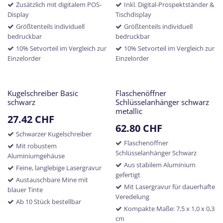
Zusätzlich mit digitalem POS-
Inkl. Digital-Prospektständer &
Display
Tischdisplay
Größtenteils individuell
Größtenteils individuell
bedruckbar
bedruckbar
10% Setvorteil im Vergleich zur
10% Setvorteil im Vergleich zur
Einzelorder
Einzelorder
Kugelschreiber Basic
Flaschenöffner
schwarz
Schlüsselanhänger schwarz
metallic
27.42
CHF
62.80
CHF
Schwarzer Kugelschreiber
Flaschenöffner
Mit robustem
Schlüsselanhänger Schwarz
Aluminiumgehäuse
Aus stabilem Aluminium
Feine, langlebige Lasergravur
gefertigt
Austauschbare Mine mit
Mit Lasergravur für dauerhafte
blauer Tinte
Veredelung
Ab 10 Stück bestellbar
Kompakte Maße: 7,5 x 1,0 x 0,3
cm