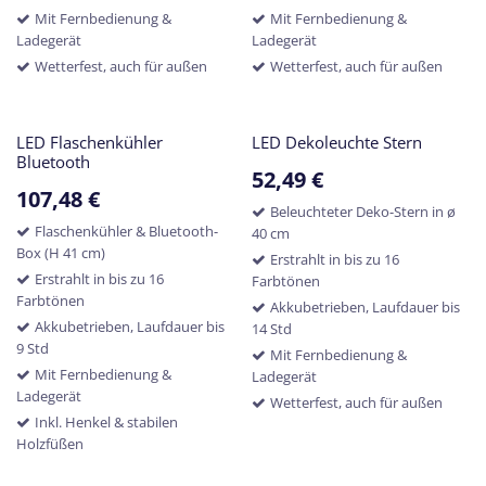
Mit Fernbedienung &
Mit Fernbedienung &
Ladegerät
Ladegerät
Wetterfest, auch für außen
Wetterfest, auch für außen
LED Flaschenkühler
LED Dekoleuchte Stern
Bluetooth
52,49
€
107,48
€
Beleuchteter Deko-Stern in ø
Flaschenkühler & Bluetooth-
40 cm
Box (H 41 cm)
Erstrahlt in bis zu 16
Erstrahlt in bis zu 16
Farbtönen
Farbtönen
Akkubetrieben, Laufdauer bis
Akkubetrieben, Laufdauer bis
14 Std
9 Std
Mit Fernbedienung &
Mit Fernbedienung &
Ladegerät
Ladegerät
Wetterfest, auch für außen
Inkl. Henkel & stabilen
Holzfüßen