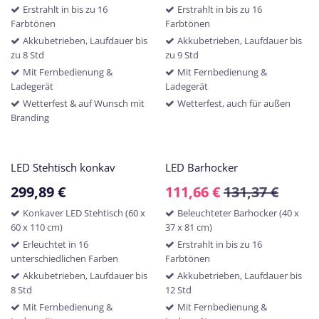
Erstrahlt in bis zu 16
Erstrahlt in bis zu 16
Farbtönen
Farbtönen
Akkubetrieben, Laufdauer bis
Akkubetrieben, Laufdauer bis
zu 8 Std
zu 9 Std
Mit Fernbedienung &
Mit Fernbedienung &
Ladegerät
Ladegerät
Wetterfest & auf Wunsch mit
Wetterfest, auch für außen
Branding
LED Stehtisch konkav
LED Barhocker
299,89
€
111,66
€
131,37
€
Konkaver LED Stehtisch (60 x
Beleuchteter Barhocker (40 x
60 x 110 cm)
37 x 81 cm)
Erleuchtet in 16
Erstrahlt in bis zu 16
unterschiedlichen Farben
Farbtönen
Akkubetrieben, Laufdauer bis
Akkubetrieben, Laufdauer bis
8 Std
12 Std
Mit Fernbedienung &
Mit Fernbedienung &