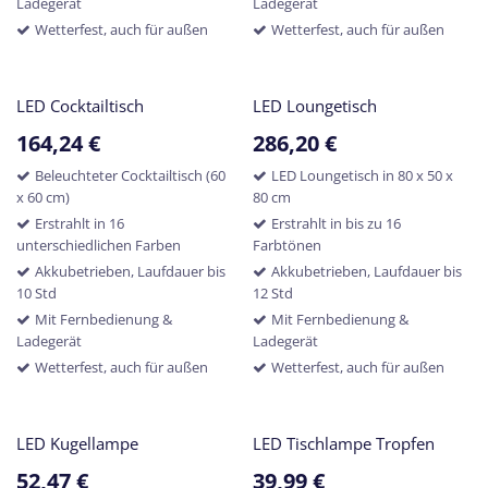
Ladegerät
Ladegerät
Wetterfest, auch für außen
Wetterfest, auch für außen
LED Cocktailtisch
LED Loungetisch
164,24
€
286,20
€
Beleuchteter Cocktailtisch (60
LED Loungetisch in 80 x 50 x
x 60 cm)
80 cm
Erstrahlt in 16
Erstrahlt in bis zu 16
unterschiedlichen Farben
Farbtönen
Akkubetrieben, Laufdauer bis
Akkubetrieben, Laufdauer bis
10 Std
12 Std
Mit Fernbedienung &
Mit Fernbedienung &
Ladegerät
Ladegerät
Wetterfest, auch für außen
Wetterfest, auch für außen
LED Kugellampe
LED Tischlampe Tropfen
52,47
€
39,99
€