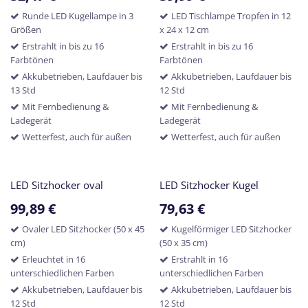
Runde LED Kugellampe in 3
LED Tischlampe Tropfen in 12
Größen
x 24 x 12 cm
Erstrahlt in bis zu 16
Erstrahlt in bis zu 16
Farbtönen
Farbtönen
Akkubetrieben, Laufdauer bis
Akkubetrieben, Laufdauer bis
13 Std
12 Std
Mit Fernbedienung &
Mit Fernbedienung &
Ladegerät
Ladegerät
Wetterfest, auch für außen
Wetterfest, auch für außen
LED Sitzhocker oval
LED Sitzhocker Kugel
99,89
€
79,63
€
Ovaler LED Sitzhocker (50 x 45
Kugelförmiger LED Sitzhocker
cm)
(50 x 35 cm)
Erleuchtet in 16
Erstrahlt in 16
unterschiedlichen Farben
unterschiedlichen Farben
Akkubetrieben, Laufdauer bis
Akkubetrieben, Laufdauer bis
12 Std
12 Std