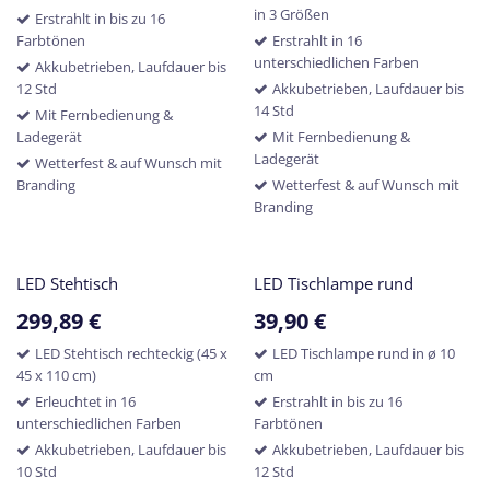
in 3 Größen
Erstrahlt in bis zu 16
Farbtönen
Erstrahlt in 16
unterschiedlichen Farben
Akkubetrieben, Laufdauer bis
12 Std
Akkubetrieben, Laufdauer bis
14 Std
Mit Fernbedienung &
Ladegerät
Mit Fernbedienung &
Ladegerät
Wetterfest & auf Wunsch mit
Branding
Wetterfest & auf Wunsch mit
Branding
LED Stehtisch
LED Tischlampe rund
299,89
€
39,90
€
LED Stehtisch rechteckig (45 x
LED Tischlampe rund in ø 10
45 x 110 cm)
cm
Erleuchtet in 16
Erstrahlt in bis zu 16
unterschiedlichen Farben
Farbtönen
Akkubetrieben, Laufdauer bis
Akkubetrieben, Laufdauer bis
10 Std
12 Std