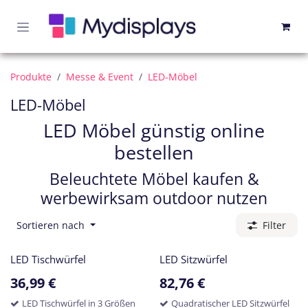
Zum Inhalt springen
Produkte
Messe & Event
LED-Möbel
LED-Möbel
LED Möbel günstig online
bestellen
Beleuchtete Möbel kaufen &
werbewirksam outdoor nutzen
Sortieren nach
Filter
LED Tischwürfel
LED Sitzwürfel
36,99
€
82,76
€
LED Tischwürfel in 3 Größen
Quadratischer LED Sitzwürfel