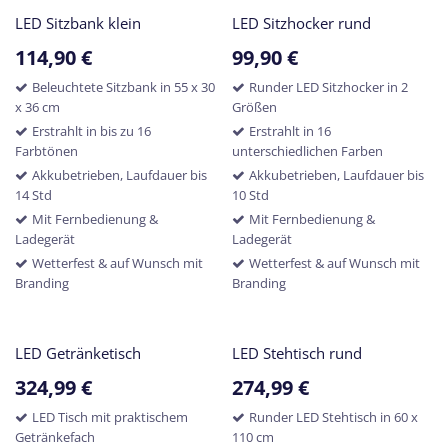
LED Sitzbank klein
LED Sitzhocker rund
114,90
€
99,90
€
Beleuchtete Sitzbank in 55 x 30
Runder LED Sitzhocker in 2
x 36 cm
Größen
Erstrahlt in bis zu 16
Erstrahlt in 16
Farbtönen
unterschiedlichen Farben
Akkubetrieben, Laufdauer bis
Akkubetrieben, Laufdauer bis
14 Std
10 Std
Mit Fernbedienung &
Mit Fernbedienung &
Ladegerät
Ladegerät
Wetterfest & auf Wunsch mit
Wetterfest & auf Wunsch mit
Branding
Branding
LED Getränketisch
LED Stehtisch rund
324,99
€
274,99
€
LED Tisch mit praktischem
Runder LED Stehtisch in 60 x
Getränkefach
110 cm