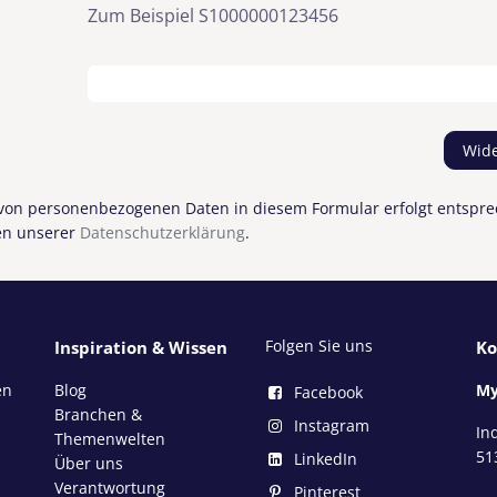
Zum Beispiel S1000000123456
Wide
 von personenbezogenen Daten in diesem Formular erfolgt entsp
n unserer
Datenschutzerklärung
.
Folgen Sie uns
Inspiration & Wissen
Ko
en
Blog
My
Facebook
Branchen &
Instagram
In
Themenwelten
51
LinkedIn
Über uns
Verantwortung
Pinterest