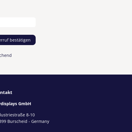
rruf bestätigen
rechend
ntakt
displays GmbH
dustriestraße 8-10
399 Burscheid - Germany