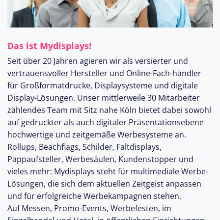
Maßnahme
Professionelle Arbeitsumgebung und moderne
Nähtechniken und Einstellungsmodi einer
Hard- und Software
Nähmaschine zu erlernen
Selbstständiges Arbeiten und Handeln
Konzentrationsfähigkeit, Lernbereitschaft und
Eigenständige, freie Arbeitsweise in einem kleinen
Verantwortungsbewusstsein zählen zu deinen
Du fühlst Dich angesprochen? Dann freuen wir uns auf
Team
Das ist Mydisplays!
herausragenden Stärken
deine Bewerbung!
Einen langfristigen, sicheren Arbeitsplatz mit
Du hast eine sorgfältige und zuverlässige
Seit über 20 Jahren agieren wir als versierter und
Perspektive
Arbeitsweise und behältst auch in hektischen und
Stark wachsendes, sicheres Geschäftsmodell
vertrauensvoller Hersteller und Online-Fach-händler
stressigen Situationen einen kühlen Kopf
Ein kollegiales Miteinander mit flachen Hierarchien
für Großformatdrucke, Displaysysteme und digitale
Du arbeitest selbstständig und eigenverantwortlich
Kaffee-Flatrate, Gamer-Turniere, Grill-Events und
und legst eine ausgesprochene „Can do“-Mentalität
Display-Lösungen. Unser mittlerweile 30 Mitarbeiter
und und...
an den Tag - dabei bist du auch ein ausnahmsloser
zählendes Team mit Sitz nahe Köln bietet dabei sowohl
Teamplayer
auf gedruckter als auch digitaler Präsentationsebene
Du verfügst über eine schnelle Auffassungsgabe
hochwertige und zeitgemäße Werbesysteme an.
und hohe Leistungsbereitschaft
Rollups, Beachflags, Schilder, Faltdisplays,
Pappaufsteller, Werbesäulen, Kundenstopper und
vieles mehr: Mydisplays steht für multimediale Werbe-
Lösungen, die sich dem aktuellen Zeitgeist anpassen
und für erfolgreiche Werbekampagnen stehen.
Auf Messen, Promo-Events, Werbefesten, im