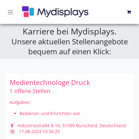
Zum Inhalt springen
Karriere bei Mydisplays.
Unsere aktuellen Stellenangebote
bequem auf einen Klick:
Medientechnologe Druck
1 offene Stellen
Aufgaben:
Bedienen und Einrichten von
Digitaldruckmaschinenwie Canon Colorado &
Industriestraße 8-10, 51399 Burscheid, Deutschland
Arizona, Epson Sure Color und HP-Latex und Stitch
17.08.2023 10:36:25
Seriesfür Stoff-, Banner- und Plattendruck
Qualifikation:
Steuerung und Überwachung der Druckprozesse