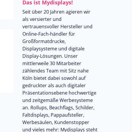
Das ist Mydisplays!
Seit über 20 Jahren agieren wir
den
als versierter und
vertrauensvoller Hersteller und
oder
Online-Fach-händler für
Großformatdrucke,
Displaysysteme und digitale
Display-Lösungen. Unser
mittlerweile 30 Mitarbeiter
zählendes Team mit Sitz nahe
Köln bietet dabei sowohl auf
le
gedruckter als auch digitaler
er
Präsentationsebene hochwertige
und zeitgemäße Werbesysteme
rdert
an. Rollups, Beachflags, Schilder,
nd
Faltdisplays, Pappaufsteller,
Werbesäulen, Kundenstopper
en
und vieles mehr: Mydisplays steht