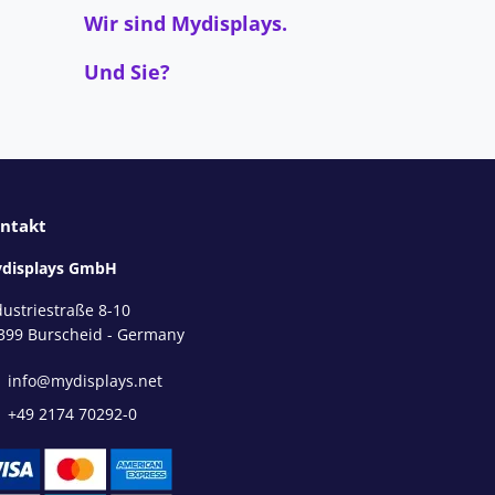
Wir sind Mydisplays.
Und Sie?
ntakt
displays GmbH
dustriestraße 8-10
399 Burscheid - Germany
info@mydisplays.net
+49 2174 70292-0