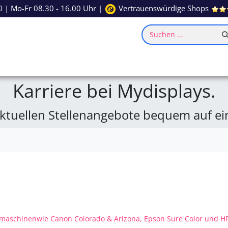
0
| Mo-Fr 08.30 - 16.00 Uhr |
Vertrauenswürdige Shops
Suchen ...
ce
Inspiration
Karriere bei Mydisplays.
ktuellen Stellenangebote bequem auf ein
kmaschinenwie Canon Colorado & Arizona, Epson Sure Color und H