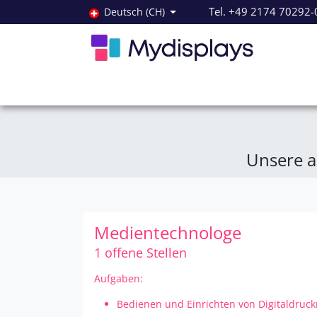
Zum Inhalt springen
Tel. +49 2174 70292-
Deutsch (CH)
Alle Produkte
Neuheiten
Angebote
Servi
Unsere a
Medientechnologe
1 offene Stellen
Aufgaben:
Bedienen und Einrichten von Digitaldruc