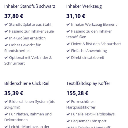
Inhaker Standfuß schwarz
Inhaker Werkzeug
37,80
€
31,10
€
Standfußplatte aus Stahl
Inhaker Werkzeug Element
Passend zur Inhaker Säule
Passend zu den Inhaker
Standfüßen
In 4 Größen erhältlich
Fixiert & löst den Schnurrbart
Hohes Gewicht für
Standsicherheit
Einfache Anwendung
Optional mit Verbinder &
Direkt einsatzbereit
Schnurrbart
Bilderschiene Click Rail
Textilfaltdisplay Koffer
35,39
€
155,28
€
Bilderschienen-System (bis
Formschöner
20kg/lfm)
Hartplastikkoffer
Für Platten, Rahmen und
Für alle Textil-Faltdisplays
Dekorationen
Bequemer Transport
Leichte Montage an der
Mit Teleskop-Handgriff