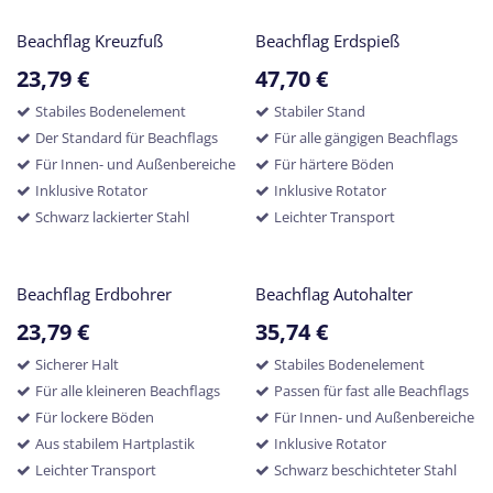
Beachflag Kreuzfuß
Beachflag Erdspieß
23,79
€
47,70
€
Stabiles Bodenelement
Stabiler Stand
Der Standard für Beachflags
Für alle gängigen Beachflags
Für Innen- und Außenbereiche
Für härtere Böden
Inklusive Rotator
Inklusive Rotator
Schwarz lackierter Stahl
Leichter Transport
Beachflag Erdbohrer
Beachflag Autohalter
23,79
€
35,74
€
Sicherer Halt
Stabiles Bodenelement
Für alle kleineren Beachflags
Passen für fast alle Beachflags
Für lockere Böden
Für Innen- und Außenbereiche
Aus stabilem Hartplastik
Inklusive Rotator
Leichter Transport
Schwarz beschichteter Stahl