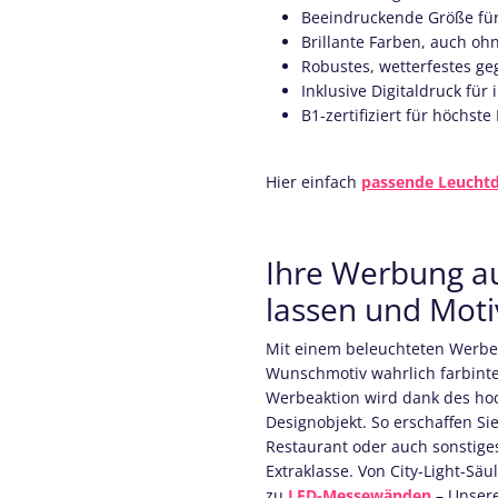
Beeindruckende Größe für
Brillante Farben, auch ohn
Robustes, wetterfestes ge
Inklusive Digitaldruck für
B1-zertifiziert für höchst
Hier einfach
passende Leuchtd
Ihre Werbung au
lassen und Motiv
Mit einem beleuchteten Werbe
Wunschmotiv wahrlich farbinte
Werbeaktion wird dank des ho
Designobjekt. So erschaffen Sie
Restaurant oder auch sonstige
Extraklasse. Von City-Light-Säu
zu
LED-Messewänden
– Unsere