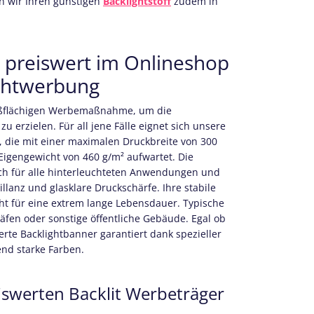
n wir Ihren günstigen
Backlightstoff
zudem in
r preiswert im Onlineshop
uchtwerbung
oßflächigen Werbemaßnahme, um die
 erzielen. Für all jene Fälle eignet sich unsere
, die mit einer maximalen Druckbreite von 300
igengewicht von 460 g/m² aufwartet. Die
ch für alle hinterleuchteten Anwendungen und
llanz und glasklare Druckschärfe. Ihre stabile
ht für eine extrem lange Lebensdauer. Typische
äfen oder sonstige öffentliche Gebäude. Egal ob
erte Backlightbanner
garantiert dank spezieller
end starke Farben.
eiswerten Backlit Werbeträger