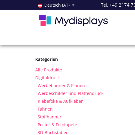
Zum Inhalt springen
Tel. +49 2174 7
Deutsch (AT)
Alle Produkte
Neuheiten
Angebote
Servi
Kategorien
Alle Produkte
Digitaldruck
Werbebanner & Planen
Werbeschilder und Plattendruck
Klebefolie & Aufkleber
Fahnen
Stoffbanner
Poster & Fototapete
3D-Buchstaben