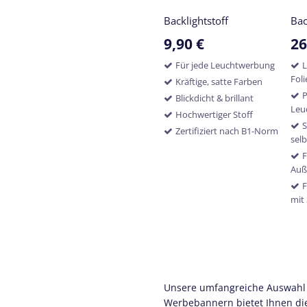
Backlightstoff
Bac
9,90
€
26
Für jede Leuchtwerbung
L
Fol
Kräftige, satte Farben
P
Blickdicht & brillant
Leu
Hochwertiger Stoff
S
Zertifiziert nach B1-Norm
sel
F
Auß
F
mit
Unsere umfangreiche Auswahl an
Werbebannern bietet Ihnen die