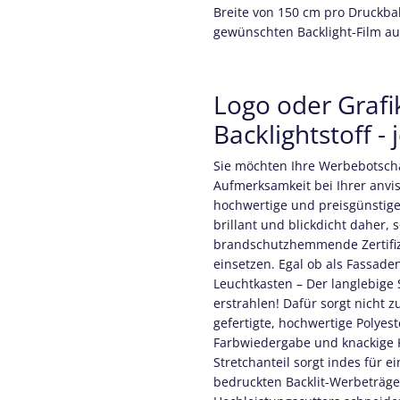
Breite von 150 cm pro Druckba
gewünschten Backlight-Film auc
Logo oder Grafik
Backlightstoff - 
Sie möchten Ihre Werbebotscha
Aufmerksamkeit bei Ihrer anvi
hochwertige und preisgünstig
brillant und blickdicht daher,
brandschutzhemmende Zertifizie
einsetzen. Egal ob als Fassad
Leuchtkasten – Der langlebige S
erstrahlen! Dafür sorgt nicht 
gefertigte, hochwertige Polyest
Farbwiedergabe und knackige Ko
Stretchanteil sorgt indes für
bedruckten Backlit-Werbeträger