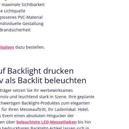
 maximale Sichtbarkeit
e Lichtquelle
gossenes PVC-Material
 individuelle Gestaltung
e Brandsicherheit
isplays
dazu bestellen.
f Backlight drucken
 als Backlit beleuchten
träger setzen Sie Ihr werbewirksames
nsiv und leuchtend stark in Szene. Ihre geplante
chwertigen Backlight-Produktes zum eleganten
 für Ihren Messeauftritt, Ihr Ladenlokal, Hotel,
s Event einen absoluten Hingucker der
len über
beleuchtete LED-Messetheken
bis hin
 bedruckbaren Backlight-Artikel lassen sich in