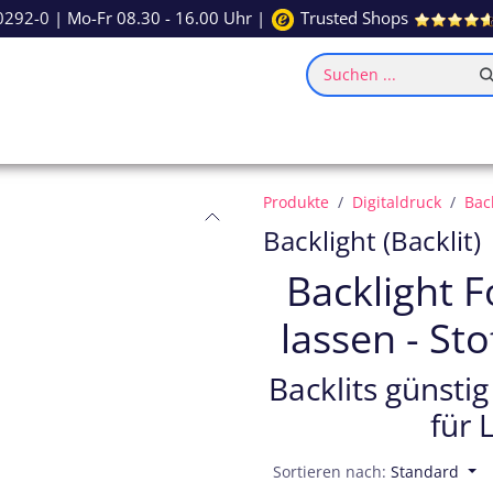
0292-0
| Mo-Fr 08.30 - 16.00 Uhr |
Trusted Shops
Suchen ...
ce
Inspiration
Produkte
Digitaldruck
Back
Backlight (Backlit)
Backlight F
lassen - St
Backlits günstig
für 
Sortieren nach:
Standard