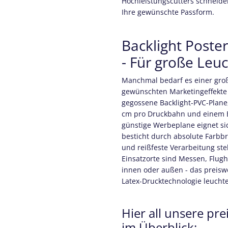
Hochleistungscutters schneide
Ihre gewünschte Passform.
Backlight Poste
- Für große Le
Manchmal bedarf es einer gr
gewünschten Marketingeffekte zu
gegossene
Backlight-PVC-Plane
cm pro Druckbahn und einem E
günstige Werbeplane eignet si
besticht durch absolute Farbbri
und reißfeste Verarbeitung ste
Einsatzorte sind Messen, Flugh
innen oder außen - das
preisw
Latex-Drucktechnologie leucht
Hier all unsere pr
im Überblick: