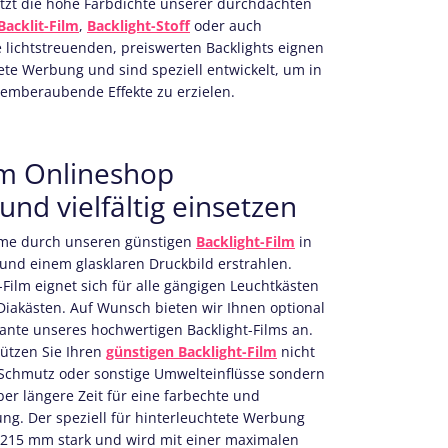
etzt die hohe Farbdichte unserer durchdachten
Backlit-Film
,
Backlight-Stoff
oder auch
 lichtstreuenden, preiswerten Backlights eignen
tete Werbung und sind speziell entwickelt, um in
temberaubende Effekte zu erzielen.
 im Onlineshop
und vielfältig einsetzen
me durch unseren günstigen
Backlight-Film
in
und einem glasklaren Druckbild erstrahlen.
-Film eignet sich für alle gängigen Leuchtkästen
iakästen. Auf Wunsch bieten wir Ihnen optional
ante unseres hochwertigen Backlight-Films an.
hützen Sie Ihren
günstigen Backlight-Film
nicht
, Schmutz oder sonstige Umwelteinflüsse sondern
er längere Zeit für eine farbechte und
ng. Der speziell für hinterleuchtete Werbung
 0,215 mm stark und wird mit einer maximalen