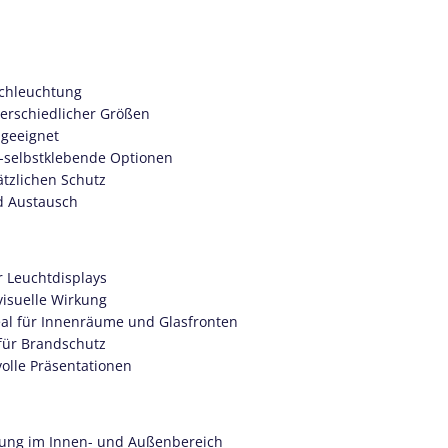
rchleuchtung
terschiedlicher Größen
geeignet
t-selbstklebende Optionen
ätzlichen Schutz
d Austausch
r Leuchtdisplays
 visuelle Wirkung
deal für Innenräume und Glasfronten
 für Brandschutz
volle Präsentationen
kung im Innen- und Außenbereich