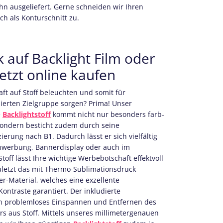
hn ausgeliefert. Gerne schneiden wir Ihren
h als Konturschnitt zu.
 auf Backlight Film oder
jetzt online kaufen
ft auf Stoff beleuchten und somit für
sierten Zielgruppe sorgen? Prima! Unser
e
Backlightstoff
kommt nicht nur besonders farb-
 sondern besticht zudem durch seine
rung nach B1. Dadurch lässt er sich vielfältig
enwerbung, Bannerdisplay oder auch im
toff lässt Ihre wichtige Werbebotschaft effektvoll
zuletzt das mit Thermo-Sublimationsdruck
er-Material, welches eine exzellente
ntraste garantiert. Der inkludierte
 ein problemloses Einspannen und Entfernen des
s aus Stoff. Mittels unseres millimetergenauen