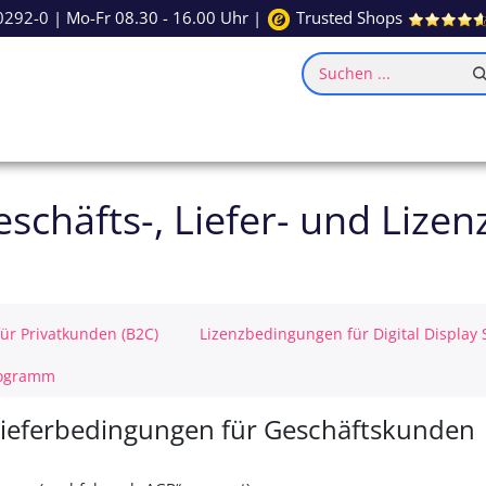
0292-0
| Mo-Fr 08.30 - 16.00 Uhr |
Trusted Shops
Suchen ...
ce
Inspiration
schäfts-, Liefer- und Liz
für Privatkunden (B2C)
Lizenzbedingungen für Digital Display 
rogramm
Lieferbedingungen für Geschäftskunden