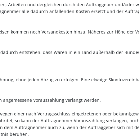
en, Arbeiten und dergleichen durch den Auftraggeber und/oder w
agnehmer alle dadurch anfallenden Kosten ersetzt und der Auftra
eisen kommen noch Versandkosten hinzu. Näheres zur Höhe der Ve
he dadurch entstehen, dass Waren in ein Land außerhalb der Bunde
chnung, ohne jeden Abzug zu erfolgen. Eine etwaige Skontovereinba
nn angemessene Vorauszahlung verlangt werden.
s wegen einer nach Vertragsschluss eingetretenen oder bekanntge
hrdet, so kann der Auftragnehmer Vorauszahlung verlangen, noch 
ehen dem Auftragnehmer auch zu, wenn der Auftraggeber sich mit d
ltnis beruhen.