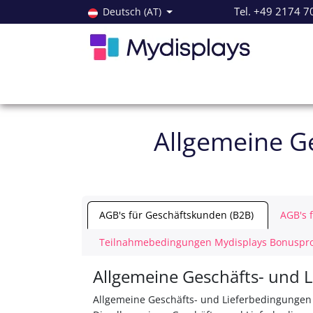
Zum Inhalt springen
Tel. +49 2174 7
Deutsch (AT)
Alle Produkte
Neuheiten
Angebote
Servi
Allgemeine Ge
AGB's für Geschäftskunden (B2B)
AGB's 
Teilnahmebedingungen Mydisplays Bonusp
Allgemeine Geschäfts- und 
Allgemeine Geschäfts- und Lieferbedingungen