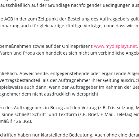
 ausschließlich auf der Grundlage nachfolgender Bedingungen aus
die AGB in der zum Zeitpunkt der Bestellung des Auftraggebers gülti
nbarung auch für gleichartige künftige Verträge, ohne dass wir in 
erbemaßnahmen sowie auf der Onlinepräsenz
www.mydisplays.net
aren und Produkten handelt es sich nicht um verbindliche Angeb
chließlich. Abweichende, entgegenstehende oder ergänzende All
ertragsbestandteil, als der Auftragnehmer ihrer Geltung ausdrück
eispielsweise auch dann, wenn der Auftraggeber im Rahmen der Bes
agnehmer dem nicht ausdrücklich widerspricht.
n des Auftraggebers in Bezug auf den Vertrag (z.B. Fristsetzung, 
m Sinne schließt Schrift- und Textform (z.B. Brief, E-Mail, Telefax
emäß § 126 BGB.
schriften haben nur klarstellende Bedeutung. Auch ohne eine derar