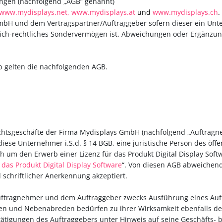
ungen (nachfolgend „AGB“ genannt)
www.mydisplays.net,
www.mydisplays.at
und
www.mydisplays.ch
.
bH und dem Vertragspartner/Auftraggeber sofern dieser ein Untern
tlich-rechtliches Sondervermögen ist. Abweichungen oder Ergänzun
p gelten die nachfolgenden AGB.
echtsgeschäfte der Firma Mydisplays GmbH (nachfolgend „Auftragn
ese Unternehmer i.S.d. § 14 BGB, eine juristische Person des öffen
h um den Erwerb einer Lizenz für das Produkt Digital Display Softw
as Produkt Digital Display Software
“. Von diesen AGB abweichen
chriftlicher Anerkennung akzeptiert.
uftragnehmer und dem Auftraggeber zwecks Ausführung eines Auftra
n und Nebenabreden bedürfen zu ihrer Wirksamkeit ebenfalls de
tätigungen des Auftraggebers unter Hinweis auf seine Geschäfts- 