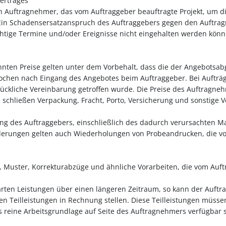
ertrages
en Auftragnehmer, das vom Auftraggeber beauftragte Projekt, um 
n Schadensersatzanspruch des Auftraggebers gegen den Auftragneh
tige Termine und/oder Ereignisse nicht eingehalten werden könne
nnten Preise gelten unter dem Vorbehalt, dass die der Angebotsa
chen nach Eingang des Angebotes beim Auftraggeber. Bei Aufträgen 
rückliche Vereinbarung getroffen wurde. Die Preise des Auftragne
 schließen Verpackung, Fracht, Porto, Versicherung und sonstige V
ng des Auftraggebers, einschließlich des dadurch verursachten M
nderungen gelten auch Wiederholungen von Probeandrucken, die v
e, Muster, Korrekturabzüge und ähnliche Vorarbeiten, die vom Auf
nbarten Leistungen über einen längeren Zeitraum, so kann der Auf
n Teilleistungen in Rechnung stellen. Diese Teilleistungen müssen
 reine Arbeitsgrundlage auf Seite des Auftragnehmers verfügbar s