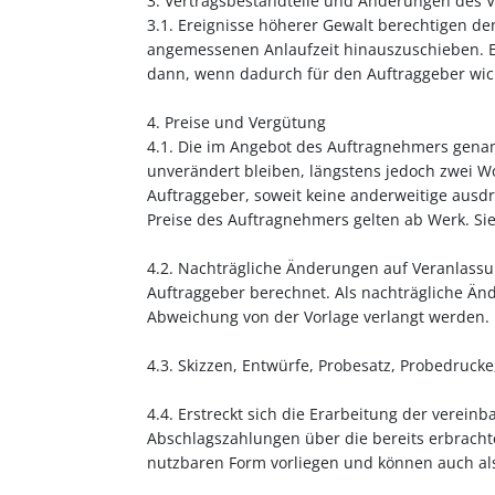
3. Vertragsbestandteile und Änderungen des V
3.1. Ereignisse höherer Gewalt berechtigen d
angemessenen Anlaufzeit hinauszuschieben. Ei
dann, wenn dadurch für den Auftraggeber wich
4. Preise und Vergütung
4.1. Die im Angebot des Auftragnehmers gena
unverändert bleiben, längstens jedoch zwei Wo
Auftraggeber, soweit keine anderweitige ausd
Preise des Auftragnehmers gelten ab Werk. Sie
4.2. Nachträgliche Änderungen auf Veranlassu
Auftraggeber berechnet. Als nachträgliche Ä
Abweichung von der Vorlage verlangt werden.
4.3. Skizzen, Entwürfe, Probesatz, Probedruck
4.4. Erstreckt sich die Erarbeitung der verei
Abschlagszahlungen über die bereits erbrachte
nutzbaren Form vorliegen und können auch als