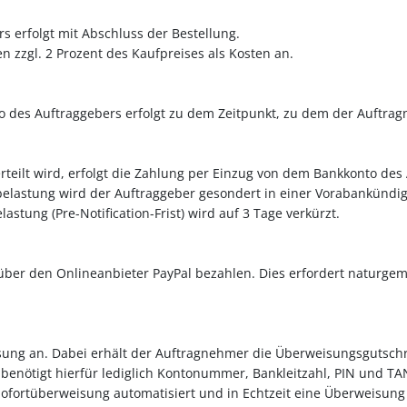
s erfolgt mit Abschluss der Bestellung.
en zzgl. 2 Prozent des Kaufpreises als Kosten an.
 des Auftraggebers erfolgt zu dem Zeitpunkt, zu dem der Auftra
ilt wird, erfolgt die Zahlung per Einzug von dem Bankkonto des A
lastung wird der Auftraggeber gesondert in einer Vorabankündigun
tung (Pre-Notification-Frist) wird auf 3 Tage verkürzt.
ber den Onlineanbieter PayPal bezahlen. Dies erfordert naturgem
ung an. Dabei erhält der Auftragnehmer die Überweisungsgutschri
benötigt hierfür lediglich Kontonummer, Bankleitzahl, PIN und TAN
 Sofortüberweisung automatisiert und in Echtzeit eine Überweisun