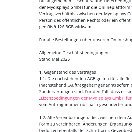
Die allgemeinen Geschäfts- und Lieferbeding
d
er Mydisplays GmbH für die Onlineplattform
Vertragsverhältnis zwischen der Mydisplays Gm
Person des öffentlichen Rechts oder ein öffen
gemäß § 126 BGB wirksam.
Für alle Bestellungen über unseren Onlinesho
Allgemeine Geschäftsbedingungen
Stand Mai 2025
1. Gegenstand des Vertrages
1.1. Die nachstehenden AGB gelten für alle R
(nachstehend „Auftraggeber“ genannt) sofern di
Sondervermögen sind. Für den Fall, dass es sic
„
Lizenzbedingungen der Mydisplays GmbH für d
vom Auftragnehmer nur nach gesonderter und s
1.2. Alle Vereinbarungen, die zwischen dem A
Form zu vereinbaren. Änderungen, Ergänzunge
bedürfen ebenfalls der Schriftform. Gegenbes