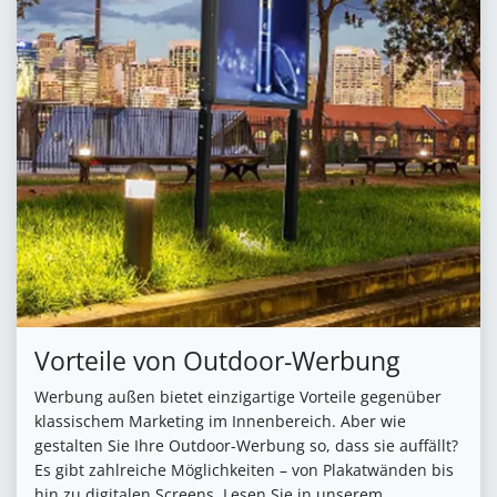
Vorteile von Outdoor-Werbung
Werbung außen bietet einzigartige Vorteile gegenüber
klassischem Marketing im Innenbereich. Aber wie
gestalten Sie Ihre Outdoor-Werbung so, dass sie auffällt?
Es gibt zahlreiche Möglichkeiten – von Plakatwänden bis
hin zu digitalen Screens. Lesen Sie in unserem