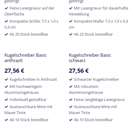
gefertigt
gefertigt
Feine Lasergravur auf der
Mit Lasergravur für dauerhafte
Oberfläche
Veredelung
Kompakte Größe: 7,5 x 1,0 x
Kompakte Maße: 7,5 x 1,0 x 0,3
0,3 cm
cm
Ab 25 Stück bestellbar
Ab 25 Stück bestellbar
Kugelschreiber Basic
Kugelschreiber Basic
anthrazit
schwarz
27,56
€
27,56
€
Kugelschreiber in Anthrazit
Schwarzer Kugelschreiber
Mit hochwertigem
Mit robustem
Aluminiumgehäuse
Aluminiumgehäuse
Individuell gestaltbar
Feine, langlebige Lasergravur
Austauschbare Mine mit
Austauschbare Mine mit
blauer Tinte
blauer Tinte
Ab 10 Stück bestellbar
Ab 10 Stück bestellbar