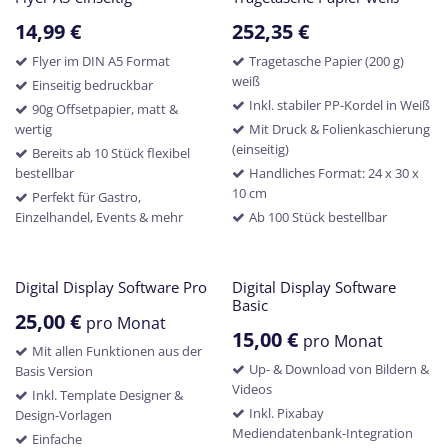
14,99
€
252,35
€
Flyer im DIN A5 Format
Tragetasche Papier (200 g)
weiß
Einseitig bedruckbar
Inkl. stabiler PP-Kordel in Weiß
90g Offsetpapier, matt &
wertig
Mit Druck & Folienkaschierung
(einseitig)
Bereits ab 10 Stück flexibel
bestellbar
Handliches Format: 24 x 30 x
10 cm
Perfekt für Gastro,
Einzelhandel, Events & mehr
Ab 100 Stück bestellbar
Digital Display Software Pro
Digital Display Software
Basic
25,00
€
pro Monat
15,00
€
pro Monat
Mit allen Funktionen aus der
Up- & Download von Bildern &
Basis Version
Videos
Inkl. Template Designer &
Inkl. Pixabay
Design-Vorlagen
Mediendatenbank-Integration
Einfache