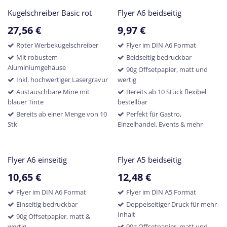
Kugelschreiber Basic rot
Flyer A6 beidseitig
27,56
€
9,97
€
Roter Werbekugelschreiber
Flyer im DIN A6 Format
Mit robustem
Beidseitig bedruckbar
Aluminiumgehäuse
90g Offsetpapier, matt und
Inkl. hochwertiger Lasergravur
wertig
Austauschbare Mine mit
Bereits ab 10 Stück flexibel
blauer Tinte
bestellbar
Bereits ab einer Menge von 10
Perfekt für Gastro,
Stk
Einzelhandel, Events & mehr
Flyer A6 einseitig
Flyer A5 beidseitig
10,65
€
12,48
€
Flyer im DIN A6 Format
Flyer im DIN A5 Format
Einseitig bedruckbar
Doppelseitiger Druck für mehr
Inhalt
90g Offsetpapier, matt &
wertig
90g Offsetpapier, matt und