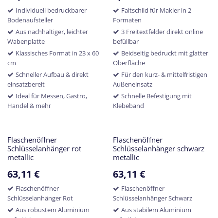
Individuell bedruckbarer
Faltschild für Makler in 2
Bodenaufsteller
Formaten
Aus nachhaltiger, leichter
3 Freitextfelder direkt online
Wabenplatte
befüllbar
Klassisches Format in 23 x 60
Beidseitig bedruckt mit glatter
cm
Oberfläche
Schneller Aufbau & direkt
Für den kurz- & mittelfristigen
einsatzbereit
Außeneinsatz
Ideal für Messen, Gastro,
Schnelle Befestigung mit
Handel & mehr
Klebeband
Flaschenöffner
Flaschenöffner
Schlüsselanhänger rot
Schlüsselanhänger schwarz
metallic
metallic
63,11
€
63,11
€
Flaschenöffner
Flaschenöffner
Schlüsselanhänger Rot
Schlüsselanhänger Schwarz
Aus robustem Aluminium
Aus stabilem Aluminium