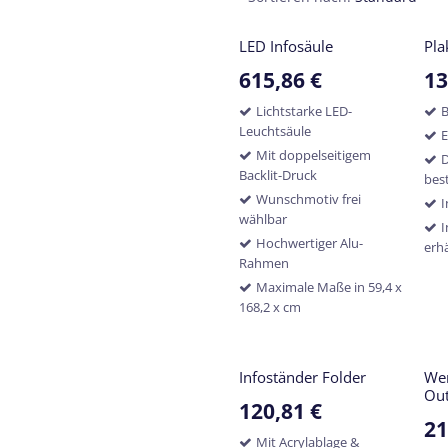
LED Infosäule
Pla
615,86
€
13
Lichtstarke LED-
B
Leuchtsäule
E
Mit doppelseitigem
D
Backlit-Druck
best
Wunschmotiv frei
I
wählbar
Hochwertiger Alu-
erhä
Rahmen
Maximale Maße in 59,4 x
168,2 x cm
Infoständer Folder
Wer
Ou
120,81
€
21
Mit Acrylablage &