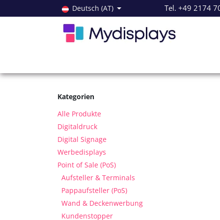
Zum Inhalt springen
Tel. +49 2174 7
Deutsch (AT)
Alle Produkte
Neuheiten
Angebote
Servi
Kategorien
Alle Produkte
Digitaldruck
Digital Signage
Werbedisplays
Point of Sale (PoS)
Aufsteller & Terminals
Pappaufsteller (PoS)
Wand & Deckenwerbung
Kundenstopper