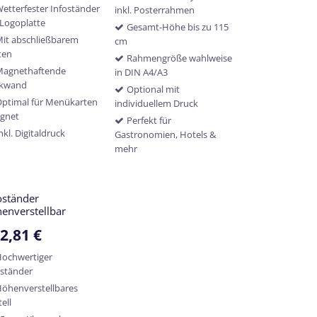
etterfester Infoständer
inkl. Posterrahmen
 Logoplatte
Gesamt-Höhe bis zu 115
it abschließbarem
cm
ten
Rahmengröße wahlweise
Magnethaftende
in DIN A4/A3
kwand
Optional mit
ptimal für Menükarten
individuellem Druck
ignet
Perfekt für
nkl. Digitaldruck
Gastronomien, Hotels &
mehr
oständer
enverstellbar
2,81
€
Hochwertiger
oständer
öhenverstellbares
ell