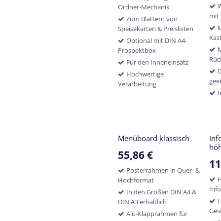
W
Ordner-Mechanik
mit
Zum Blättern von
M
Speisekarten & Preislisten
Kas
Optional mit DIN A4-
Prospektbox
Rüc
Für den Inneneinsatz
O
Hochwertige
gee
Verarbeitung
I
Menüboard klassisch
Inf
höh
55,86
€
11
Posterrahmen in Quer- &
Hochformat
Inf
In den Größen DIN A4 &
H
DIN A3 erhältlich
Gest
Alu-Klapprahmen für