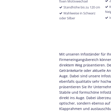
fixen Motivwechsel
K
Standhöhe bis zu 120 cm
Nei
Wahlweise in Schwarz
I
oder Silber
Mit unseren Infoständer für Ih
Firmeneingangsbereich können
direktem Weg präsentieren. De
Getränkekarte oder aktuelle An
Auge. Dabei sind unsere Infost
ebenfalls qualitativ sehr hoch
präsentieren Sie Ihr Unternehm
Stabile und formschöne Infostä
direkt ins Auge. Dabei überzeu
optischer, sondern ebenso auf
Klapprahmen und austauschbar