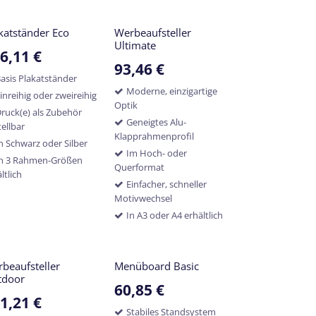
katständer Eco
Werbeaufsteller
Ultimate
6,11
€
93,46
€
asis Plakatständer
Moderne, einzigartige
inreihig oder zweireihig
Optik
ruck(e) als Zubehör
Geneigtes Alu-
ellbar
Klapprahmenprofil
n Schwarz oder Silber
Im Hoch- oder
In 3 Rahmen-Größen
Querformat
ltlich
Einfacher, schneller
Motivwechsel
In A3 oder A4 erhältlich
beaufsteller
Menüboard Basic
tdoor
60,85
€
1,21
€
Stabiles Standsystem