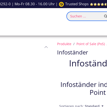
0292-0
| Mo-Fr 08.30 - 16.00 Uhr |
Trusted Shops
Suchen ...
ce
Inspiration
Produkte
Point of Sale (PoS)
Infoständer
Infoständ
Infoständer in
Point
Sortieren nach:
Standard