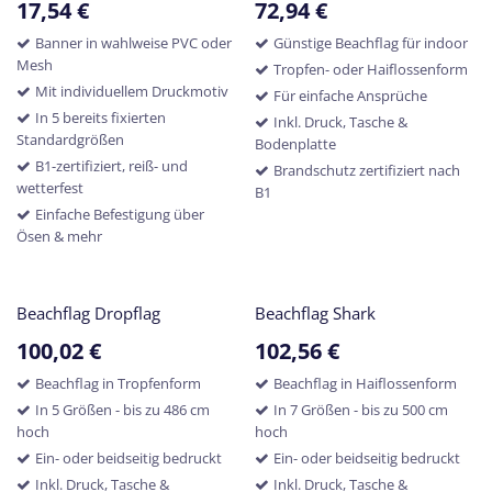
17,54
€
72,94
€
Banner in wahlweise PVC oder
Günstige Beachflag für indoor
Mesh
Tropfen- oder Haiflossenform
Mit individuellem Druckmotiv
Für einfache Ansprüche
In 5 bereits fixierten
Inkl. Druck, Tasche &
Standardgrößen
Bodenplatte
B1-zertifiziert, reiß- und
Brandschutz zertifiziert nach
wetterfest
B1
Einfache Befestigung über
Ösen & mehr
Beachflag Dropflag
Beachflag Shark
100,02
€
102,56
€
Beachflag in Tropfenform
Beachflag in Haiflossenform
In 5 Größen - bis zu 486 cm
In 7 Größen - bis zu 500 cm
hoch
hoch
Ein- oder beidseitig bedruckt
Ein- oder beidseitig bedruckt
Inkl. Druck, Tasche &
Inkl. Druck, Tasche &