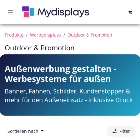
Zum Inhalt springen
Produkte
Werbedisplays
Outdoor & Promotion
Outdoor & Promotion
Außenwerbung gestalten -
Werbesysteme für außen
Banner, Fahnen, Schilder, Kundenstopper &
mehr für den Außeneinsatz - inklusive Druck
Sortieren nach
Filter