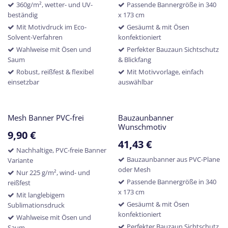
360g/m², wetter- und UV-
Passende Bannergröße in 340
beständig
x 173 cm
Mit Motivdruck im Eco-
Gesäumt & mit Ösen
Solvent-Verfahren
konfektioniert
Wahlweise mit Ösen und
Perfekter Bauzaun Sichtschutz
Saum
& Blickfang
Robust, reißfest & flexibel
Mit Motivvorlage, einfach
einsetzbar
auswählbar
Mesh Banner PVC-frei
Bauzaunbanner
Wunschmotiv
9,90
€
41,43
€
Nachhaltige, PVC-freie Banner
Bauzaunbanner aus PVC-Plane
Variante
oder Mesh
Nur 225 g/m², wind- und
Passende Bannergröße in 340
reißfest
x 173 cm
Mit langlebigem
Gesäumt & mit Ösen
Sublimationsdruck
konfektioniert
Wahlweise mit Ösen und
Perfekter Bauzaun Sichtschutz
Saum