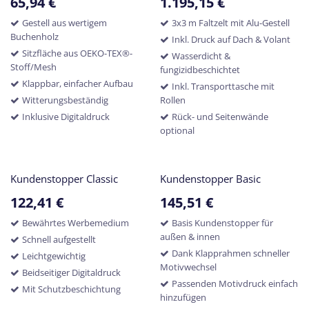
65,94
€
1.195,15
€
Gestell aus wertigem
3x3 m Faltzelt mit Alu-Gestell
Buchenholz
Inkl. Druck auf Dach & Volant
Sitzfläche aus OEKO-TEX®-
Wasserdicht &
Stoff/Mesh
fungizidbeschichtet
Klappbar, einfacher Aufbau
Inkl. Transporttasche mit
Witterungsbeständig
Rollen
Inklusive Digitaldruck
Rück- und Seitenwände
optional
Kundenstopper Classic
Kundenstopper Basic
122,41
€
145,51
€
Bewährtes Werbemedium
Basis Kundenstopper für
außen & innen
Schnell aufgestellt
Dank Klapprahmen schneller
Leichtgewichtig
Motivwechsel
Beidseitiger Digitaldruck
Passenden Motivdruck einfach
Mit Schutzbeschichtung
hinzufügen