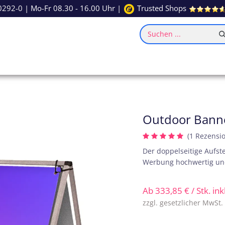
0292-0
| Mo-Fr 08.30 - 16.00 Uhr |
Trusted Shops
Suchen ...
ce
Inspiration
Outdoor Bann
(1 Rezensi
Der doppelseitige Aufst
Werbung hochwertig und
Ab
333,85
€
/ Stk. in
zzgl. gesetzlicher MwSt