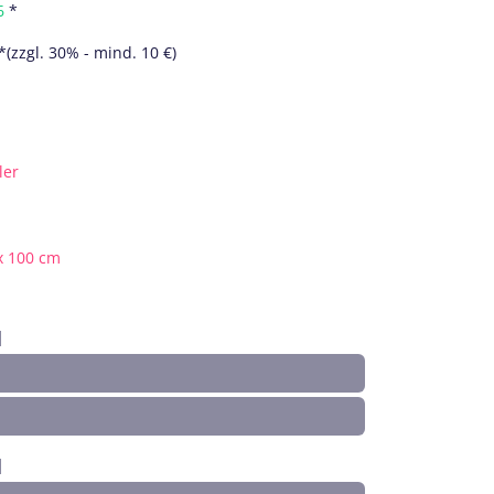
6
*
*(zzgl. 30% - mind. 10 €)
ler
x 100 cm