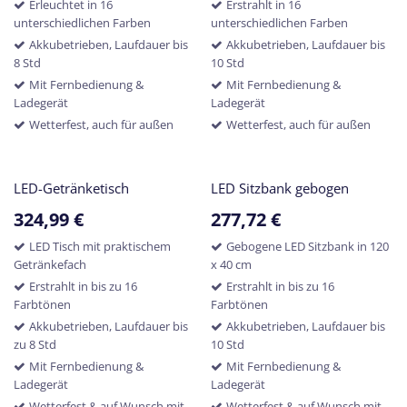
Erleuchtet in 16
Erstrahlt in 16
unterschiedlichen Farben
unterschiedlichen Farben
Akkubetrieben, Laufdauer bis
Akkubetrieben, Laufdauer bis
8 Std
10 Std
Mit Fernbedienung &
Mit Fernbedienung &
Ladegerät
Ladegerät
Wetterfest, auch für außen
Wetterfest, auch für außen
LED-Getränketisch
LED Sitzbank gebogen
324,99
€
277,72
€
LED Tisch mit praktischem
Gebogene LED Sitzbank in 120
Getränkefach
x 40 cm
Erstrahlt in bis zu 16
Erstrahlt in bis zu 16
Farbtönen
Farbtönen
Akkubetrieben, Laufdauer bis
Akkubetrieben, Laufdauer bis
zu 8 Std
10 Std
Mit Fernbedienung &
Mit Fernbedienung &
Ladegerät
Ladegerät
Wetterfest & auf Wunsch mit
Wetterfest & auf Wunsch mit