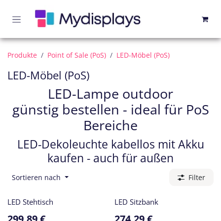
Zum Inhalt springen
Produkte
Point of Sale (PoS)
LED-Möbel (PoS)
LED-Möbel (PoS)
LED-Lampe outdoor
günstig bestellen - ideal für PoS
Bereiche
LED-Dekoleuchte kabellos mit Akku
kaufen - auch für außen
Sortieren nach
Filter
LED Stehtisch
LED Sitzbank
299,89
€
274,29
€