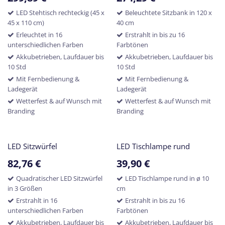
LED Stehtisch rechteckig (45 x
Beleuchtete Sitzbank in 120 x
45 x 110 cm)
40 cm
Erleuchtet in 16
Erstrahlt in bis zu 16
unterschiedlichen Farben
Farbtönen
Akkubetrieben, Laufdauer bis
Akkubetrieben, Laufdauer bis
10 Std
10 Std
Mit Fernbedienung &
Mit Fernbedienung &
Ladegerät
Ladegerät
Wetterfest & auf Wunsch mit
Wetterfest & auf Wunsch mit
Branding
Branding
LED Sitzwürfel
LED Tischlampe rund
82,76
€
39,90
€
Quadratischer LED Sitzwürfel
LED Tischlampe rund in ø 10
in 3 Größen
cm
Erstrahlt in 16
Erstrahlt in bis zu 16
unterschiedlichen Farben
Farbtönen
Akkubetrieben, Laufdauer bis
Akkubetrieben, Laufdauer bis