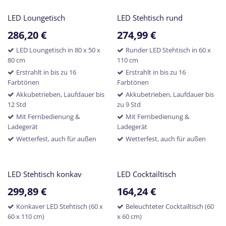
LED Loungetisch
LED Stehtisch rund
286,20
€
274,99
€
LED Loungetisch in 80 x 50 x
Runder LED Stehtisch in 60 x
80 cm
110 cm
Erstrahlt in bis zu 16
Erstrahlt in bis zu 16
Farbtönen
Farbtönen
Akkubetrieben, Laufdauer bis
Akkubetrieben, Laufdauer bis
12 Std
zu 9 Std
Mit Fernbedienung &
Mit Fernbedienung &
Ladegerät
Ladegerät
Wetterfest, auch für außen
Wetterfest, auch für außen
LED Stehtisch konkav
LED Cocktailtisch
299,89
€
164,24
€
Konkaver LED Stehtisch (60 x
Beleuchteter Cocktailtisch (60
60 x 110 cm)
x 60 cm)