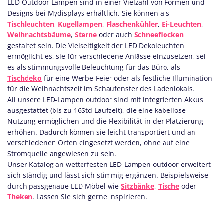
LED Outdoor Lampen sind in einer Vielzahl von Formen und
Designs bei Mydisplays erhältlich. Sie können als
Tischleuchten
,
Kugellampen
,
Flaschenkühler
,
Ei-Leuchten
,
Weihnachtsbäume
,
Sterne
oder auch
Schneeflocken
gestaltet sein. Die Vielseitigkeit der LED Dekoleuchten
ermöglicht es, sie für verschiedene Anlässe einzusetzen, sei
es als stimmungsvolle Beleuchtung für das Büro, als
Tischdeko
für eine Werbe-Feier oder als festliche Illumination
für die Weihnachtszeit im Schaufenster des Ladenlokals.
All unsere LED-Lampen outdoor sind mit integrierten Akkus
ausgestattet (bis zu 16Std Laufzeit), die eine kabellose
Nutzung ermöglichen und die Flexibilität in der Platzierung
erhöhen. Dadurch können sie leicht transportiert und an
verschiedenen Orten eingesetzt werden, ohne auf eine
Stromquelle angewiesen zu sein.
Unser Katalog an wetterfesten LED-Lampen outdoor erweitert
sich ständig und lässt sich stimmig ergänzen. Beispielsweise
durch passgenaue LED Möbel wie
Sitzbänke
,
Tische
oder
Theken
. Lassen Sie sich gerne inspirieren.