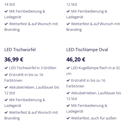
14 Std
12 Std
Mit Fernbedienung &
Mit Fernbedienung &
Ladegerät
Ladegerät
Wetterfest & auf Wunsch mit
Wetterfest & auf Wunsch mit
Branding
Branding
LED Tischwürfel
LED-Tischlampe Oval
36,99
€
46,20
€
LED Tischwürfel in 3 Größen
LED Kugellampe flach in ø 32
cm
Erstrahlt in bis zu 16
Farbtönen
Erstrahlt in bis zu 16
Farbtönen
Akkubetrieben, Laufdauer bis
12 Std
Akkubetrieben, Laufdauer bis
12 Std
Mit Fernbedienung &
Ladegerät
Mit Fernbedienung &
Ladegerät
Wetterfest & auf Wunsch mit
Branding
Wetterfest, auch für außen