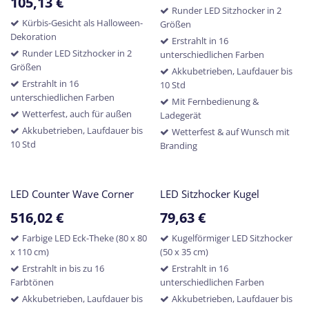
105,13
€
Runder LED Sitzhocker in 2
Kürbis-Gesicht als Halloween-
Größen
Dekoration
Erstrahlt in 16
Runder LED Sitzhocker in 2
unterschiedlichen Farben
Größen
Akkubetrieben, Laufdauer bis
Erstrahlt in 16
10 Std
unterschiedlichen Farben
Mit Fernbedienung &
Wetterfest, auch für außen
Ladegerät
Akkubetrieben, Laufdauer bis
Wetterfest & auf Wunsch mit
10 Std
Branding
LED Counter Wave Corner
LED Sitzhocker Kugel
516,02
€
79,63
€
Farbige LED Eck-Theke (80 x 80
Kugelförmiger LED Sitzhocker
x 110 cm)
(50 x 35 cm)
Erstrahlt in bis zu 16
Erstrahlt in 16
Farbtönen
unterschiedlichen Farben
Akkubetrieben, Laufdauer bis
Akkubetrieben, Laufdauer bis