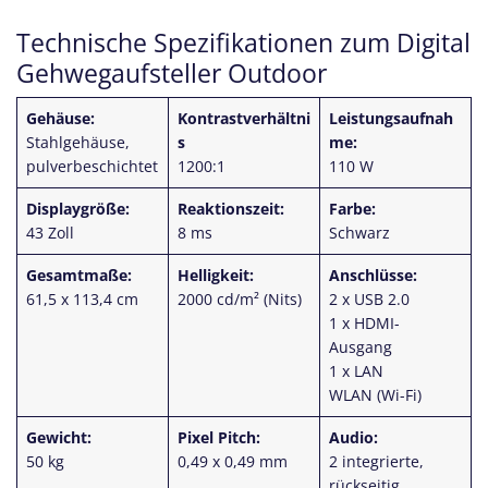
Technische Spezifikationen zum Digital
Gehwegaufsteller Outdoor
Gehäuse:
Kontrastverhältni
Leistungsaufnah
Stahlgehäuse,
s
me:
pulverbeschichtet
1200:1
110 W
Displaygröße:
Reaktionszeit:
Farbe:
43 Zoll
8 ms
Schwarz
Gesamtmaße:
Helligkeit:
Anschlüsse:
61,5 x 113,4 cm
2000 cd/m² (Nits)
2 x USB 2.0
1 x HDMI-
Ausgang
1 x LAN
WLAN (Wi-Fi)
Gewicht:
Pixel Pitch:
Audio:
50 kg
0,49 x 0,49 mm
2 integrierte,
rückseitig