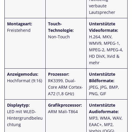
verbaute
Lautsprecher
Montageart:
Touch-
Unterstützte
Freistehend
Technologie:
Videoformate:
Non-Touch
H.264, MKV,
WMV9, MPEG-1,
MPEG-2, MPEG-4,
HD DivX, Xvid &
mehr
Anzeigemodus:
Prozessor:
Unterstützte
Hochformat (9:16)
RK3399, Dual-
Bildformate:
Core ARM Cortex-
JPEG, JPG, BMP,
A72 (1,8 GHz)
PNG, GIF
Displaytyp:
Grafikprozessor:
Unterstützte
LED mit WLED-
ARM Mali-T864
Audioformate:
Hintergrundbeleu
MP3, WMA, WAV,
chtung
EAAC+, MP2,
Vorbis (OGG),