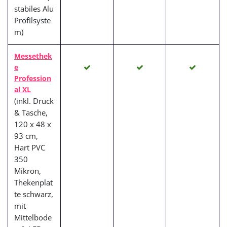
stabiles Alu
Profilsyste
m)
Messethek
e
Profession
al XL
(inkl. Druck
& Tasche,
120 x 48 x
93 cm,
Hart PVC
350
Mikron,
Thekenplat
te schwarz,
mit
Mittelbode