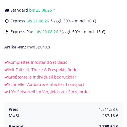
Standard
bis
25.08.26
*
Express
bis
21.08.26
*(zzgl. 30% - mind. 10 €)
Express Plus
bis
20.08.26
*(zzgl. 50% - mind. 15 €)
Artikel-Nr.:
mydSB040.s
Komplettes Infostand Set Basic
Mit Faltzelt, Theke & Prospektständer
Größtenteils individuell bedruckbar
Schneller Aufbau & einfacher Transport
10% Setvorteil im Vergleich zur Einzelorder
Preis
1.511,38
€
MwSt.
287,16
€
Gesamt
1.798,54
€