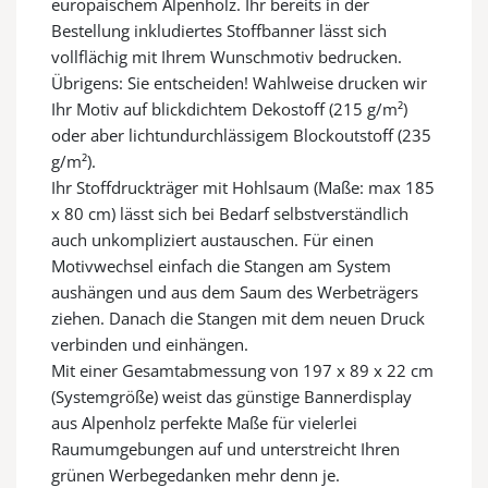
europäischem Alpenholz.
Ihr bereits in der
Bestellung inkludiertes Stoffbanner lässt sich
vollflächig mit Ihrem Wunschmotiv bedrucken.
Übrigens: Sie entscheiden! Wahlweise drucken wir
Ihr Motiv auf blickdichtem Dekostoff (215 g/
m²
)
oder aber lichtundurchlässigem Blockoutstoff (23
5
g/m²
).
Ihr Stoffdruckträger mit Hohlsaum (Maße: max 185
x 80 cm) lässt sich bei Bedarf selbstverständlich
auch unkompliziert austauschen. Für einen
Motivwechsel einfach die Stangen am System
aushängen und aus dem Saum des Werbeträgers
ziehen. Danach die Stangen mit dem neuen Druck
verbinden und einhängen.
Mit einer Gesamtabmessung von 197 x 89 x 22 cm
(Systemgröße) weist das günstige Bannerdisplay
aus Alpenholz perfekte Maße für vielerlei
Raumumgebungen auf und unterstreicht Ihren
grünen Werbegedanken mehr denn je.