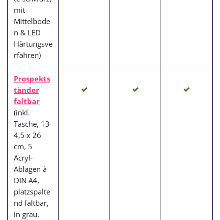
mit
Mittelbode
n & LED
Härtungsve
rfahren)
Prospekts
tänder
faltbar
(
inkl.
Tasche, 13
4,5 x 26
cm, 5
Acryl-
Ablagen à
DIN A4,
platzspalte
nd faltbar,
in grau,