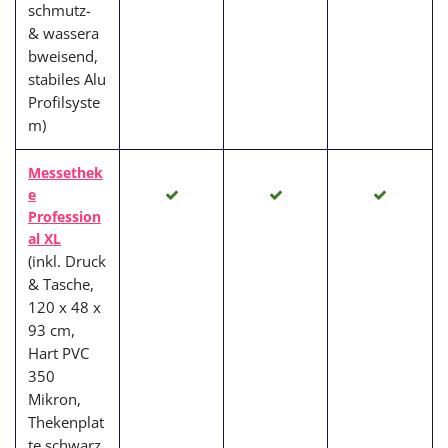
schmutz-
& wassera
bweisend,
stabiles Alu
Profilsyste
m)
Messethek
e
Profession
al XL
(inkl. Druck
& Tasche,
120 x 48 x
93 cm,
Hart PVC
350
Mikron,
Thekenplat
te schwarz,