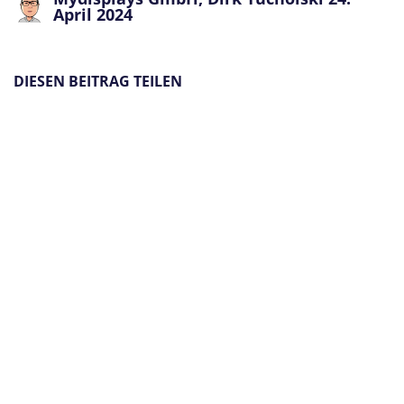
April 2024
DIESEN BEITRAG TEILEN
STICHWÖRTER
Anleitung
Datencheck
Druckdaten
Grafikbearbeitung
howto
ARCHIV