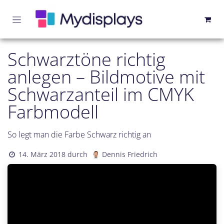
Zum Inhalt springen
Schwarztöne richtig
anlegen – Bildmotive mit
Schwarzanteil im CMYK
Farbmodell
So legt man die Farbe Schwarz richtig an
14. März 2018
durch
Dennis Friedrich