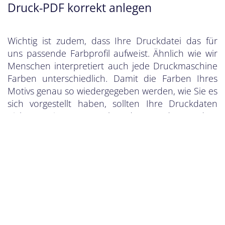
Druck-PDF korrekt anlegen
Wichtig ist zudem, dass Ihre Druckdatei das für
uns passende Farbprofil aufweist. Ähnlich wie wir
Menschen interpretiert auch jede Druckmaschine
Farben unterschiedlich. Damit die Farben Ihres
Motivs genau so wiedergegeben werden, wie Sie es
sich vorgestellt haben, sollten Ihre Druckdaten
nicht nur im CMYK-Farbmodus, sondern zudem
basierend auf dem Profil Coated Fogra39 angelegt
werden.
Haben Sie Ihre Druckdatei finalisiert, muss diese
als PDF exportiert werden. Achten Sie hier bitte
darauf, dass Ihre PDF-Datei dem Format PDF/X-
4:2008 entspricht. Unter dem Reiter „Ausgabe“
wählen Sie das erforderliche Farbprofil Coated
Fogra39 aus. Klicken Sie folglich auf „Exportieren“