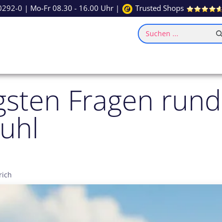
0292-0
| Mo-Fr 08.30 - 16.00 Uhr |
Trusted Shops
Suchen ...
ce
Inspiration
igsten Fragen run
tuhl
rich