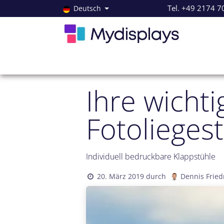
Zum Inhalt springen
Tel. +49 2174 7
Deutsch
Alle Produkte
Neuheiten
Angebote
Servi
Ihre wicht
Fotolieges
Individuell bedruckbare Klappstühle
20. März 2019
durch
Dennis Fried