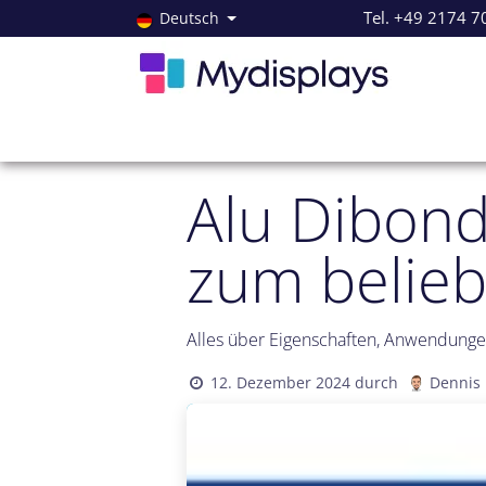
Zum Inhalt springen
Tel. +49 2174 7
Deutsch
Alle Produkte
Neuheiten
Angebote
Servi
Alu Dibond
zum belieb
Alles über Eigenschaften, Anwendungen
12. Dezember 2024
durch
Dennis 