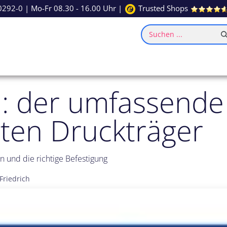
0292-0
| Mo-Fr 08.30 - 16.00 Uhr |
Trusted Shops
Suchen ...
ce
Inspiration
: der umfassende
ten Druckträger
 und die richtige Befestigung
Friedrich