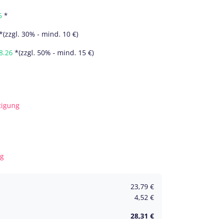
6
*
*(zzgl. 30% - mind. 10 €)
8.26
*(zzgl. 50% - mind. 15 €)
tigung
kg
23,79
€
4,52
€
28,31
€