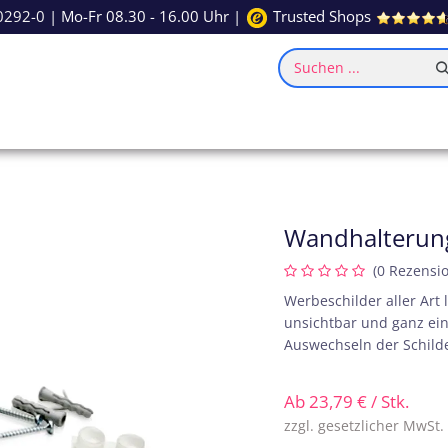
0292-0
| Mo-Fr 08.30 - 16.00 Uhr |
Trusted Shops
Suchen ...
ce
Inspiration
​Wandhalterun
(0 Rezensi
Werbeschilder aller Art
unsichtbar und ganz ein
Auswechseln der Schilde
Ab
23,79
€
/ Stk.
zzgl. gesetzlicher MwSt