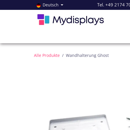
Zum Inhalt springen
Tel. +49 2174 7
Deutsch
Alle Produkte
Neuheiten
Angebote
Servi
Alle Produkte
​Wandhalterung Ghost