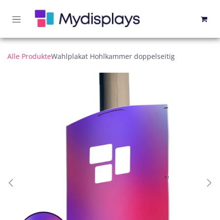
Zum Inhalt springen
Alle Produkte
Wahlplakat Hohlkammer doppelseitig