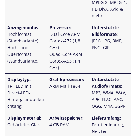
MPEG-2, MPEG-4,
HD DivX, Xvid &
mehr
Anzeigemodus:
Prozessor:
Unterstützte
Hochformat
Dual-Core ARM
Bildformate:
(Standvariante)
Cortex-A72 (1,8
JPEG, JPG, BMP,
Hoch- und
GHz)
PNG, GIF
Querformat
Quad-Core ARM
(Wandvariante)
Cortex-A53 (1,4
GHz)
Displaytyp:
Grafikprozessor:
Unterstützte
TFT-LED mit
ARM Mali-T864
Audioformate:
Direct-LED-
MP3, WMA, WAV,
Hintergrundbeleu
APE, FLAC, AAC,
chtung
OGG, M4A, 3GPP
Displaymaterial:
Arbeitsspeicher:
Lieferumfang:
Gehärtetes Glas
4 GB RAM
Fernbedienung,
Netzteil