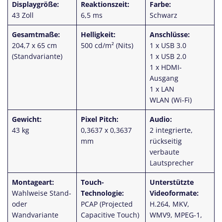
Displaygröße:
Reaktionszeit:
Farbe:
43 Zoll
6,5 ms
Schwarz
Gesamtmaße:
Helligkeit:
Anschlüsse:
204,7 x 65 cm
500 cd/m² (Nits)
1 x USB 3.0
(Standvariante)
1 x USB 2.0
1 x HDMI-
Ausgang
1 x LAN
WLAN (Wi-Fi)
Gewicht:
Pixel Pitch:
Audio:
43 kg
0,3637 x 0,3637
2 integrierte,
mm
rückseitig
verbaute
Lautsprecher
Montageart:
Touch-
Unterstützte
Wahlweise Stand-
Technologie:
Videoformate:
oder
PCAP (Projected
H.264, MKV,
Wandvariante
Capacitive Touch)
WMV9, MPEG-1,