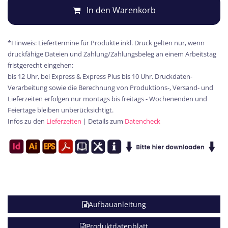
In den Warenkorb
*Hinweis: Liefertermine für Produkte inkl. Druck gelten nur, wenn
druckfähige Dateien und Zahlung/Zahlungsbeleg an einem Arbeitstag
fristgerecht eingehen:
bis 12 Uhr, bei Express & Express Plus bis 10 Uhr. Druckdaten-
Verarbeitung sowie die Berechnung von Produktions-, Versand- und
Lieferzeiten erfolgen nur montags bis freitags - Wochenenden und
Feiertage bleiben unberücksichtigt.
Infos zu den
Lieferzeiten
| Details zum
Datencheck
Aufbauanleitung
Produktdatenblatt