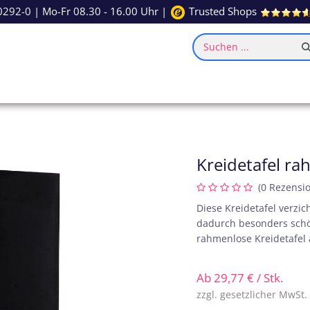
0292-0
| Mo-Fr 08.30 - 16.00 Uhr |
Trusted Shops
Suchen ...
ce
Inspiration
Kreidetafel ra
(0 Rezensi
Diese Kreidetafel verzi
dadurch besonders schön 
rahmenlose Kreidetafel 
Ab
29,77
€
/ Stk.
zzgl. gesetzlicher MwSt