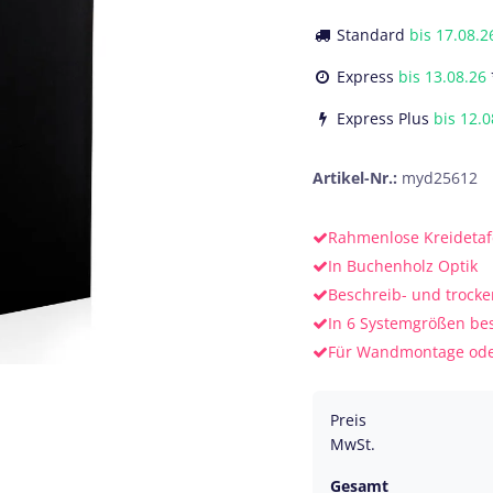
Standard
bis
17.08.2
Express
bis
13.08.26
Express Plus
bis
12.0
Artikel-Nr.:
myd25612
Rahmenlose Kreidetaf
In Buchenholz Optik
Beschreib- und trock
In 6 Systemgrößen bes
Für Wandmontage oder
Preis
MwSt.
Gesamt