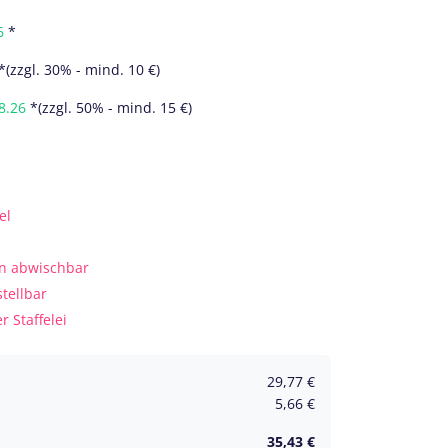
6
*
*(zzgl. 30% - mind. 10 €)
8.26
*(zzgl. 50% - mind. 15 €)
el
en abwischbar
tellbar
 Staffelei
29,77
€
5,66
€
35,43
€