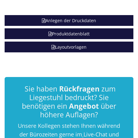
Anlegen der Druckdaten
Produktdatenblatt
Layoutvorlagen
Sie haben
Rückfragen
zum
Liegestuhl bedruckt?
Sie
benötigen ein
Angebot
über
höhere Auflagen?
Unsere Kollegen stehen Ihnen während
der Bürozeiten gerne im
Live-Chat und