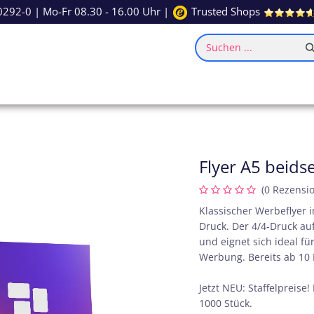
0292-0
| Mo-Fr 08.30 - 16.00 Uhr |
Trusted Shops
Suchen ...
ce
Inspiration
Flyer A5 beidse
(0 Rezensi
Klassischer Werbeflyer 
Druck. Der 4/4-Druck auf
und eignet sich ideal f
Werbung. Bereits ab 10 E
Jetzt NEU: Staffelpreise!
1000 Stück.