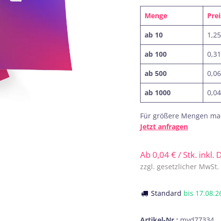
Menge
Prei
ab 10
1,25
ab 100
0,31
ab 500
0,06
ab 1000
0,04
Für größere Mengen mac
Jetzt anfragen
Ab
0,04
€
/ Stk. inkl.
zzgl. gesetzlicher MwSt
Standard
bis
17.08.2
Artikel-Nr.:
myd77334