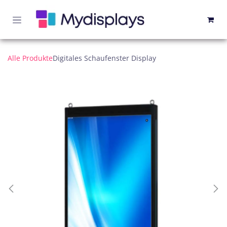
Zum Inhalt springen
Alle Produkte
Digitales Schaufenster Display