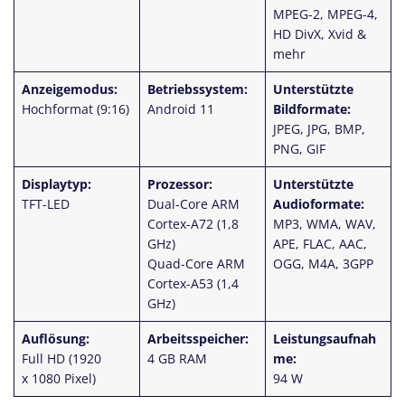
MPEG-2, MPEG-4,
HD DivX, Xvid &
mehr
Anzeigemodus:
Betriebssystem:
Unterstützte
Hochformat (9:16)
Android 11
Bildformate:
JPEG, JPG, BMP,
PNG, GIF
Displaytyp:
Prozessor:
Unterstützte
TFT-LED
Dual-Core ARM
Audioformate:
Cortex-A72 (1,8
MP3, WMA, WAV,
GHz)
APE, FLAC, AAC,
Quad-Core ARM
OGG, M4A, 3GPP
Cortex-A53 (1,4
GHz)
Auflösung:
Arbeitsspeicher:
Leistungsaufnah
Full HD (1920
4 GB RAM
me:
x 1080 Pixel)
94 W