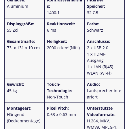
Aluminium
s:
Speicher:
1400:1
32 GB
Displaygröße:
Reaktionszeit:
Farbe:
55 Zoll
6 ms
Schwarz
Gesamtmaße:
Helligkeit:
Anschlüsse:
73 x 131 x 10 cm
2000 cd/m² (Nits)
2 x USB 2.0
1 x HDMI-
Ausgang
1 x LAN (RJ45)
WLAN (Wi-Fi)
Gewicht:
Touch-
Audio:
45 kg
Technologie:
Lautsprecher
inte
Non-Touch
griert
Montageart:
Pixel Pitch:
Unterstützte
Hängend
0,63 x 0,63 mm
Videoformate:
(Deckenmontage)
H.264, MKV,
WMV9, MPEG-1,