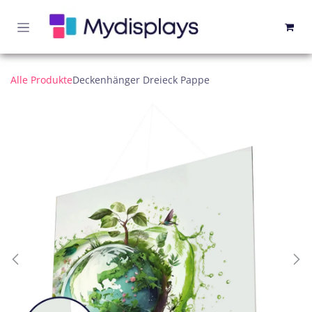
Zum Inhalt springen
Alle Produkte
​Deckenhänger Dreieck Pappe