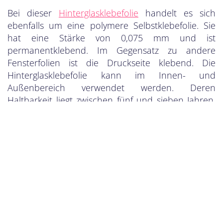
Bei dieser
Hinterglasklebefolie
handelt es sich
ebenfalls um eine polymere Selbstklebefolie. Sie
hat eine Stärke von 0,075 mm und ist
permanentklebend. Im Gegensatz zu andere
Fensterfolien ist die Druckseite klebend. Die
Hinterglasklebefolie kann im Innen- und
Außenbereich verwendet werden. Deren
Haltbarkeit liegt zwischen fünf und sieben Jahren.
Die maximale Druckbreite der Hinterglasfolie liegt
bei 1, 5 m pro Druckbahn. Größere Motive können
zwar umgesetzt werden, doch sollten sie vorher
abgesprochen werden.
Hinterglasfolie: Die Charakteristika
Haltbarkeit: zwischen fünf und sieben Jahren
Für den Innen- und Außenbereich geeignet
Leider ist kein optimales Schutzlaminat