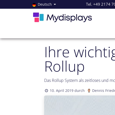
Zum Inhalt springen
Tel. +49 2174 7
Deutsch
Alle Produkte
Neuheiten
Angebote
Servi
Ihre wicht
Rollup
Das Rollup System als zeitloses und 
10. April 2019
durch
Dennis Fried