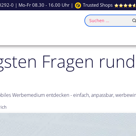
0292-0
| Mo-Fr 08.30 - 16.00 Uhr |
Trusted Shops
Suchen ...
ce
Inspiration
igsten Fragen run
mobiles Werbemedium entdecken - einfach, anpassbar, werbewi
rich