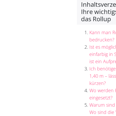
Inhaltsverz
Ihre wichti
das Rollup
Kann man Rol
bedrucken?
Ist es mögli
einfarbig in 
ist ein Aufpr
Ich benötig
1,40 m – läs
kürzen?
Wo werden R
eingesetzt?
Warum sind R
Wo sind die 