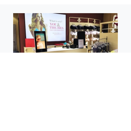
Digitale Werbeaufsteller für den Kassenbereich a​m
POS.
Digitale Werbung im Ladenlokal – Das
sind die Vorteile
Mit digitalen Werbesystemen richten Sie Ihre wichtige