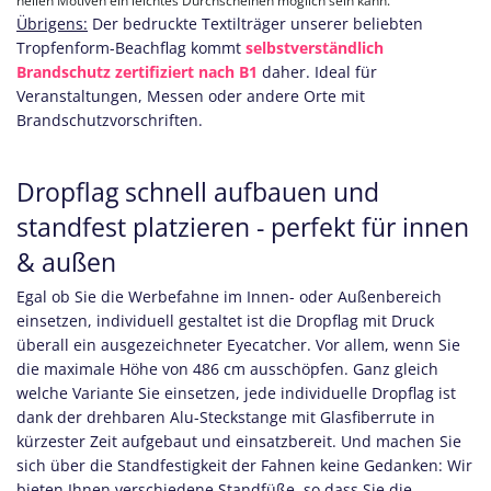
hellen Motiven ein leichtes Durchscheinen möglich sein kann.
Übrigens:
Der bedruckte Textilträger unserer beliebten
Tropfenform-Beachflag kommt
selbstverständlich
Brandschutz zertifiziert nach B1
daher. Ideal für
Veranstaltungen, Messen oder andere Orte mit
Brandschutzvorschriften.
Dropflag schnell aufbauen und
standfest platzieren - perfekt für innen
& außen
Egal ob Sie die Werbefahne im Innen- oder Außenbereich
einsetzen, individuell gestaltet ist die Dropflag mit Druck
überall ein ausgezeichneter Eyecatcher. Vor allem, wenn Sie
die maximale Höhe von 486 cm ausschöpfen. Ganz gleich
welche Variante Sie einsetzen, jede individuelle Dropflag ist
dank der drehbaren Alu-Steckstange mit Glasfiberrute in
kürzester Zeit aufgebaut und einsatzbereit. Und machen Sie
sich über die Standfestigkeit der Fahnen keine Gedanken: Wir
bieten Ihnen verschiedene Standfüße, so dass Sie die