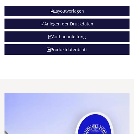
Layoutvorlagen
Anlegen der Druckdaten
Aufbauanleitung
Produktdatenblatt