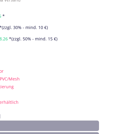
6
*
*(zzgl. 30% - mind. 10 €)
8.26
*(zzgl. 50% - mind. 15 €)
or
f PVC/Mesh
xierung
erhältlich