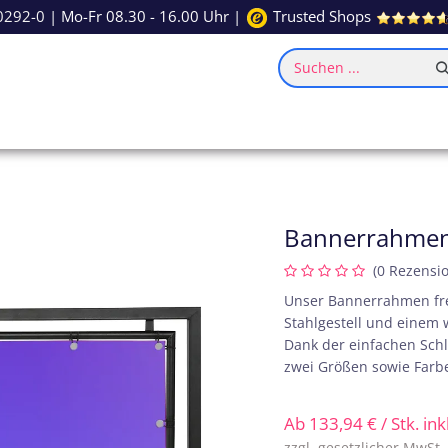
0292-0
| Mo-Fr 08.30 - 16.00 Uhr |
Trusted Shops
Suchen ...
ce
Inspiration
Bannerrahmen
(0 Rezensi
Unser Bannerrahmen fre
Stahlgestell und einem 
Dank der einfachen Schl
zwei Größen sowie Farb
Ab
133,94
€
/ Stk. in
zzgl. gesetzlicher MwSt