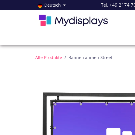
Zum Inhalt springen
Tel. +49 2174 7
Deutsch
Alle Produkte
Neuheiten
Angebote
Servi
Alle Produkte
Bannerrahmen Street