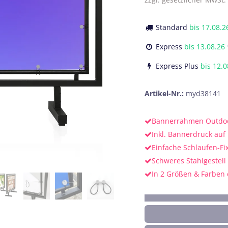
Standard
bis
17.08.2
Express
bis
13.08.26
Express Plus
bis
12.0
Artikel-Nr.:
myd38141
Bannerrahmen Outdo
Inkl. Bannerdruck au
Einfache Schlaufen-Fi
Schweres Stahlgestell
In 2 Größen & Farben 