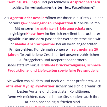
Terminzustellungen
und persönlichen
Ansprechpartnern
schlägt Ihr verkaufsorientiertes Herz Purzelbäume?
Als
Agentur oder Reseller
öffnen wir Ihnen die Türen zu einer
überaus
gewinnbringenden Kooperation
für beide Seiten.
Mit unserem
langjährigen Erfahrungsschatz
und
ausgiebigen
Know-how
im Bereich exzellent bedruckbarer
Digitaldrucke und dazu passender Werbesysteme sind wir
Ihr
idealer Ansprechpartner
bei all Ihren angedachten
Printprojekten. Kundennah sorgen wir
seit mehr als 20
Jahren
für zufriedene Gesichter bei unseren zahlreichen
Auftraggebern und Kooperationspartnern.
Dabei stets im Fokus:
Brillante Druckerzeugnisse, schnelle
Produktions- und Lieferzeiten sowie faire Preismodelle.
Sie wollen von all dem und noch viel mehr profitieren? Als
offizieller Mydisplays-Partner
sichern Sie sich die wahrlich
besten Vorteile und günstigsten Konditionen.
Denn wir möchten, dass nicht nur Sie, sondern auch Ihre
Kunden nachhaltig zufrieden sind.