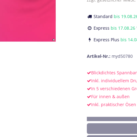
Standard
bis
19.08.2
Express
bis
17.08.26
Express Plus
bis
14.0
Artikel-Nr.:
myd50780
Blickdichtes Spannba
Inkl. individuellem Dr
In 5 verschiedenen Gr
Für innen & außen
Inkl. praktischer Ösen