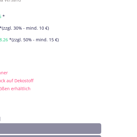
6
*
*(zzgl. 30% - mind. 10 €)
8.26
*(zzgl. 50% - mind. 15 €)
nner
uck auf Dekostoff
ößen erhältlich