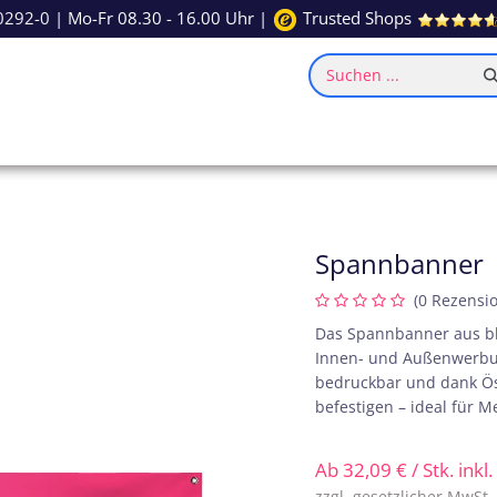
0292-0
| Mo-Fr 08.30 - 16.00 Uhr |
Trusted Shops
Suchen ...
ce
Inspiration
Spannbanner
(0 Rezensi
Das Spannbanner aus bli
Innen- und Außenwerbung.
bedruckbar und dank Ö
befestigen – ideal für 
Ab
32,09
€
/ Stk. inkl
zzgl. gesetzlicher MwSt