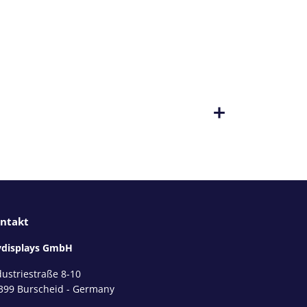
ntakt
displays GmbH
dustriestraße 8-10
399 Burscheid - Germany