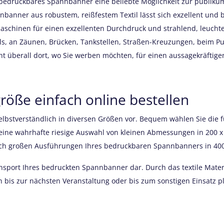
bedruckbares Spannbanner eine beliebte Möglichkeit zur publiku
nnbanner aus robustem, reißfestem Textil lässt sich exzellent und
schinen für einen exzellenten Durchdruck und strahlend, leucht
ivals, an Zäunen, Brücken, Tankstellen, Straßen-Kreuzungen, beim P
ht überall dort, wo Sie werben möchten, für einen aussagekräftige
öße einfach online bestellen
selbstverständlich in diversen Größen vor. Bequem wählen Sie di
 eine wahrhafte riesige Auswahl von kleinen Abmessungen in 200 x
klich großen Ausführungen Ihres bedruckbaren Spannbanners in 400
ransport Ihres bedruckten Spannbanner dar. Durch das textile Mate
is zur nächsten Veranstaltung oder bis zum sonstigen Einsatz p