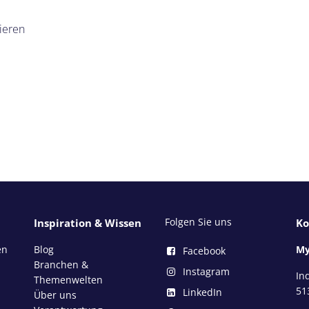
ieren
Folgen Sie uns
Inspiration & Wissen
Ko
en
Blog
My
Facebook
Branchen &
Instagram
In
Themenwelten
51
LinkedIn
Über uns