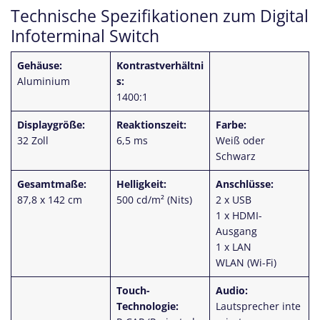
Technische Spezifikationen zum Digital
Infoterminal Switch
Gehäuse:
Kontrastverhältni
Aluminium
s:
1400:1
Displaygröße:
Reaktionszeit:
Farbe:
32 Zoll
6,5 ms
Weiß oder
Schwarz
Gesamtmaße:
Helligkeit:
Anschlüsse:
87,8 x 142 cm
500 cd/m² (Nits)
2 x USB
1 x HDMI-
Ausgang
1 x LAN
WLAN (Wi-Fi)
Touch-
Audio:
Technologie:
Lautsprecher
inte