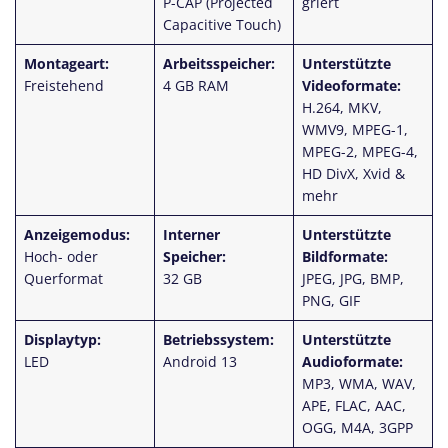
P-CAP (Projected
griert
Capacitive Touch)
Montageart:
Arbeitsspeicher:
Unterstützte
Freistehend
4 GB RAM
Videoformate:
H.264, MKV,
WMV9, MPEG-1,
MPEG-2, MPEG-4,
HD DivX, Xvid &
mehr
Anzeigemodus:
Interner
Unterstützte
Hoch- oder
Speicher:
Bildformate:
Querformat
32 GB
JPEG, JPG, BMP,
PNG, GIF
Displaytyp:
Betriebssystem:
Unterstützte
LED
Android 13
Audioformate:
MP3, WMA, WAV,
APE, FLAC, AAC,
OGG, M4A, 3GPP