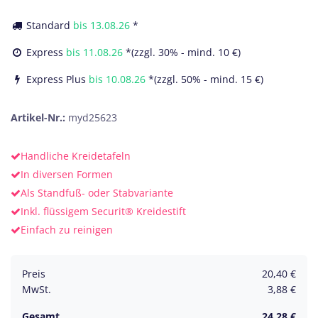
Standard
bis
13.08.26
*
Express
bis
11.08.26
*(zzgl. 30% - mind. 10 €)
Express Plus
bis
10.08.26
*(zzgl. 50% - mind. 15 €)
Artikel-Nr.:
myd25623
Handliche Kreidetafeln
In diversen Formen
Als Standfuß- oder Stabvariante
Inkl. flüssigem Securit® Kreidestift
Einfach zu reinigen
Preis
20,40
€
MwSt.
3,88
€
Gesamt
24,28
€