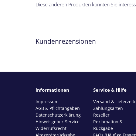
Diese anderen Produkten könnten Sie interess
Kundenrezensionen
Informationen
Service & Hilfe
Impressum
Versand & Lieferzeit
AGB & Pflichtangaben
Zahlungsarten
Datenschutzerklärung
Reseller
Hinweisgeber-Service
Reklamation &
Widerrufsrecht
Rückgabe
Altegeräterückgabe
FAQs (Häufige Fragen