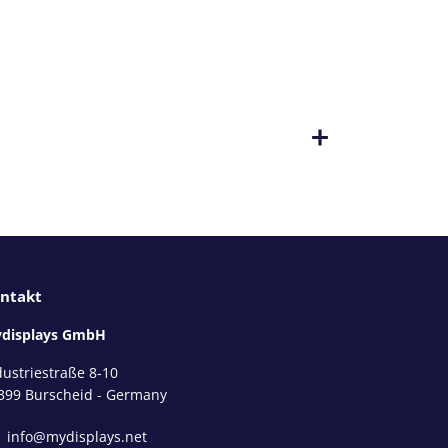
ntakt
displays GmbH
dustriestraße 8-10
399 Burscheid - Germany
info@mydisplays.net