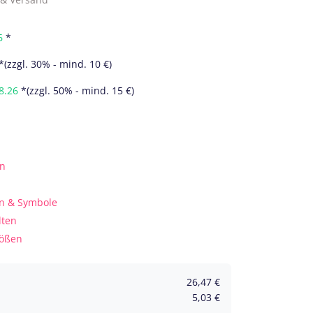
6
*
*(zzgl. 30% - mind. 10 €)
8.26
*(zzgl. 50% - mind. 15 €)
en
n & Symbole
lten
rößen
26,47
€
5,03
€