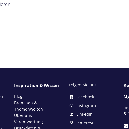
ieren
Folgen Sie uns
Inspiration & Wissen
Ko
en
Blog
My
Facebook
Branchen &
Instagram
In
Themenwelten
51
LinkedIn
Über uns
Verantwortung
Pinterest
)
Druckdaten &