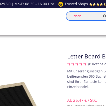
0292-0
| Mo-Fr 08.30 - 16.00 Uhr |
Trusted Shops
Suchen ...
ce
Inspiration
Letter Board 
(0 Rezensi
Mit unserer günstigen L
beiliegenden 360 Buchs
sind Ihrer Fantasie kei
Einzelhandel.
Ab
26,47
€
/ Stk.
zzgl. gesetzlicher MwSt