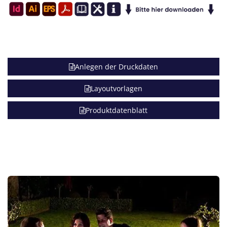
Anlegen der Druckdaten
Layoutvorlagen
Produktdatenblatt