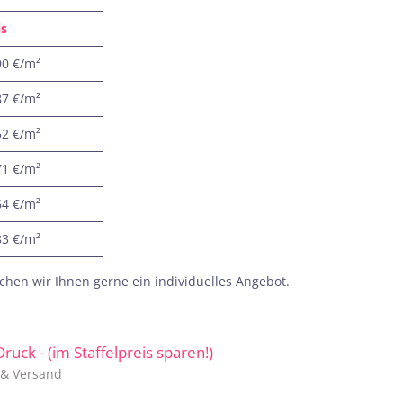
is
90 €/m²
87 €/m²
52 €/m²
71 €/m²
64 €/m²
83 €/m²
hen wir Ihnen gerne ein individuelles Angebot.
 Druck - (im Staffelpreis sparen!)
. & Versand