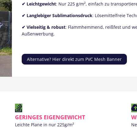
✔
Leichtgewicht
: Nur 225 g/m², einfach zu transportie
✔
Langlebiger Sublimationsdruck
: Lösemittelfreie Tec
✔
Vielseitig & robust
: Flammhemmend, reißfest und wett
Außenwerbung.
Alternative? Hier direkt zum PVC Mesh Banner
GERINGES EIGENGEWICHT
W
Leichte Plane in nur 225g/m²
Ne