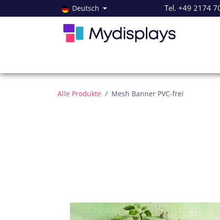
Zum Inhalt springen
Tel. +49 2174 7
Deutsch
Alle Produkte
Neuheiten
Angebote
Servi
Alle Produkte
Mesh Banner PVC-frei