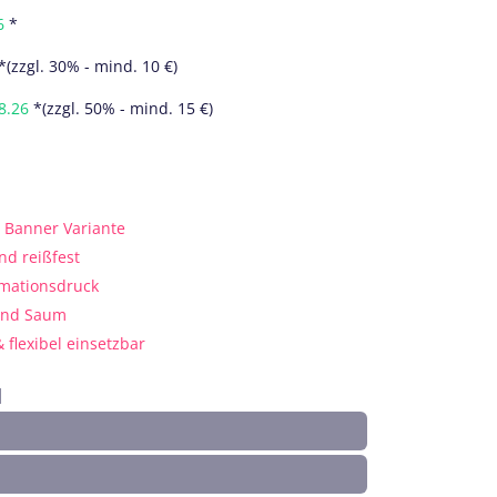
6
*
*(zzgl. 30% - mind. 10 €)
8.26
*(zzgl. 50% - mind. 15 €)
e Banner Variante
nd reißfest
imationsdruck
und Saum
& flexibel einsetzbar