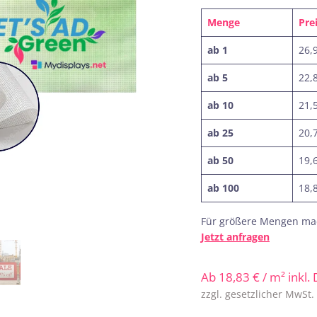
Menge
Pre
ab 1
26,
ab 5
22,
ab 10
21,
ab 25
20,
ab 50
19,
ab 100
18,
Für größere Mengen mac
Jetzt anfragen
Ab
18,83
€
/ m² inkl.
zzgl. gesetzlicher MwSt