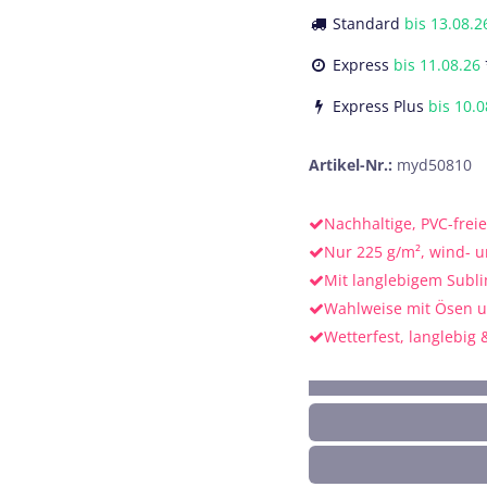
Standard
bis
13.08.2
Express
bis
11.08.26
Express Plus
bis
10.0
Artikel-Nr.:
myd50810
Nachhaltige, PVC-frei
Nur 225 g/m², wind- u
Mit langlebigem Subl
Wahlweise mit Ösen 
Wetterfest, langlebig 