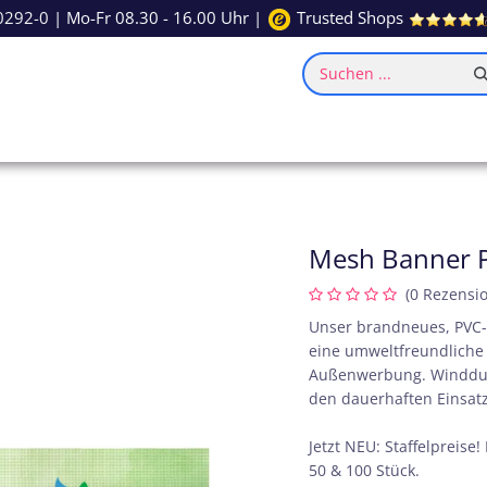
0292-0
| Mo-Fr 08.30 - 16.00 Uhr |
Trusted Shops
Suchen ...
ce
Inspiration
Mesh Banner P
(0 Rezensi
Unser brandneues, PVC-f
eine umweltfreundliche 
Außenwerbung. Winddurch
den dauerhaften Einsatz
Jetzt NEU: Staffelpreise!
50 & 100 Stück.